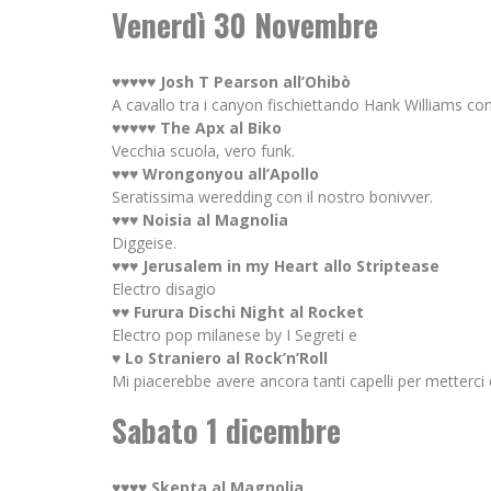
Venerdì 30 Novembre
♥♥♥♥♥ Josh T Pearson all’Ohibò
A cavallo tra i canyon fischiettando Hank Williams con i 
♥♥♥♥♥ The Apx al Biko
Vecchia scuola, vero funk.
♥♥♥ Wrongonyou all’Apollo
Seratissima weredding con il nostro bonivver.
♥♥♥ Noisia al Magnolia
Diggeise.
♥♥♥ Jerusalem in my Heart allo Striptease
Electro disagio
♥♥ Furura Dischi Night al Rocket
Electro pop milanese by I Segreti e
♥ Lo Straniero al Rock’n’Roll
Mi piacerebbe avere ancora tanti capelli per metterci 
Sabato 1 dicembre
♥♥♥♥ Skepta al Magnolia