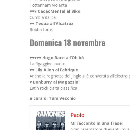
Tottenham Violenta
♥♥♥ CacaoMental al Biko
Cumbia italica.
♥♥ Tedua all’Alcatraz
Robba forte.
Domenica 18 novembre
♥♥♥♥♥ Hugo Race all’Ohibò
La figaggine. punto
♥♥ Lily Allen al Fabrique
Anche la reginetta del jingle si è convertita all’electro
♥ Bunburry ai Magazzini
Latin rock d’alta classifica
a cura di Tum Vecchio
Paolo
Mi racconto in una frase
:
Gran rallentatore di eventi, mu