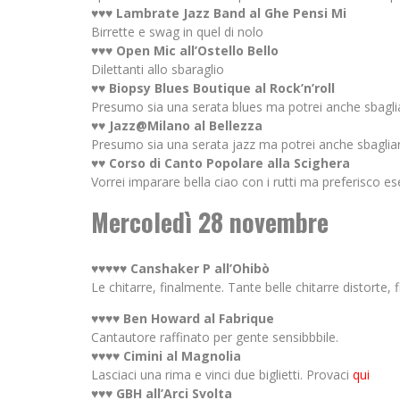
♥♥♥ Lambrate Jazz Band al Ghe Pensi Mi
Birrette e swag in quel di nolo
♥♥♥ Open Mic all’Ostello Bello
Dilettanti allo sbaraglio
♥♥ Biopsy Blues Boutique al Rock’n’roll
Presumo sia una serata blues ma potrei anche sbagli
♥♥ Jazz@Milano al Bellezza
Presumo sia una serata jazz ma potrei anche sbaglia
♥♥ Corso di Canto Popolare alla Scighera
Vorrei imparare bella ciao con i rutti ma preferisco es
Mercoledì 28 novembre
♥♥♥♥♥ Canshaker P all’Ohibò
Le chitarre, finalmente. Tante belle chitarre distorte, 
♥♥♥♥ Ben Howard al Fabrique
Cantautore raffinato per gente sensibbbile.
♥♥♥♥ Cimini al Magnolia
Lasciaci una rima e vinci due biglietti. Provaci
qui
♥♥♥ GBH all’Arci Svolta