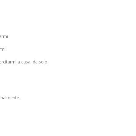
armi
rmi
ercitarmi a casa, da solo.
finalmente.