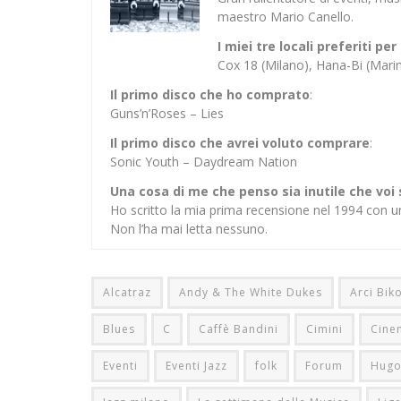
maestro Mario Canello.
I miei tre locali preferiti p
Cox 18 (Milano), Hana-Bi (Mar
Il primo disco che ho comprato
:
Guns’n’Roses – Lies
Il primo disco che avrei voluto comprare
:
Sonic Youth – Daydream Nation
Una cosa di me che penso sia inutile che voi
Ho scritto la mia prima recensione nel 1994 con u
Non l’ha mai letta nessuno.
Alcatraz
Andy & The White Dukes
Arci Bik
Blues
C
Caffè Bandini
Cimini
Cine
Eventi
Eventi Jazz
folk
Forum
Hugo