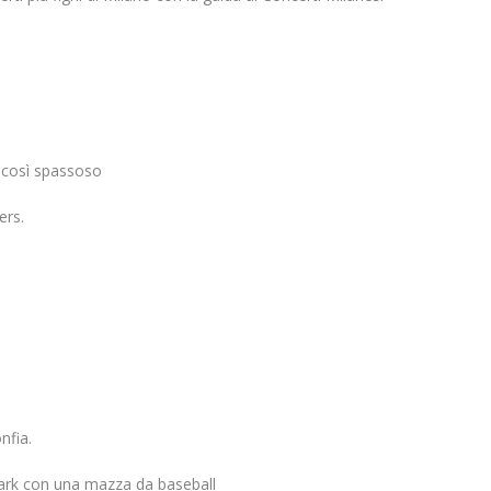
 così spassoso
ers.
nfia.
 park con una mazza da baseball