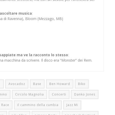
er ascoltare musica
:
ina di Ravenna), Bloom (Mezzago, MB)
 sappiate ma ve la racconto lo stesso
:
na macchina da scrivere. Il disco era “Monster” dei Rem.
o
Avocadoz
Base
Ben Howard
Biko
mino
Circolo Magnolia
Concerti
Danko Jones
 Race
il cammino della cumbia
Jazz Mi