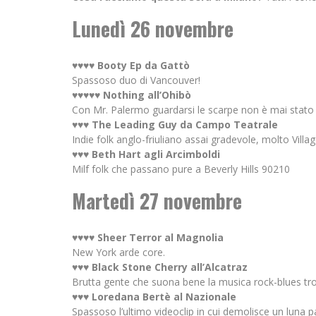
Lunedì 26 novembre
♥♥♥♥ Booty Ep da Gattò
Spassoso duo di Vancouver!
♥♥♥♥♥ Nothing all’Ohibò
Con Mr. Palermo guardarsi le scarpe non è mai stato
♥♥♥ The Leading Guy da Campo Teatrale
Indie folk anglo-friuliano assai gradevole, molto Villag
♥♥♥ Beth Hart agli Arcimboldi
Milf folk che passano pure a Beverly Hills 90210
Martedì 27 novembre
♥♥♥♥ Sheer Terror al Magnolia
New York arde core.
♥♥♥ Black Stone Cherry all’Alcatraz
Brutta gente che suona bene la musica rock-blues tro
♥♥♥ Loredana Bertè al Nazionale
Spassoso l’ultimo videoclip in cui demolisce un luna