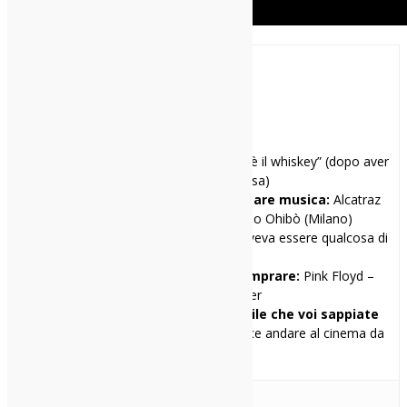
Mattia Sofo
Mi racconto in una frase:
“Il segreto è il whiskey” (dopo aver
ottenuto il foglio rosa)
I miei tre locali preferiti per ascoltare musica:
Alcatraz
(Milano), Serraglio (Milano), Circolo Ohibò (Milano)
Il primo disco che ho comprato:
Doveva essere qualcosa di
Ligabue.
Il primo disco che avrei voluto comprare:
Pink Floyd –
Atom Heart Mother
Una cosa di me che penso sia inutile che voi sappiate
ma ve la racconto lo stesso:
Mi piace andare al cinema da
solo.