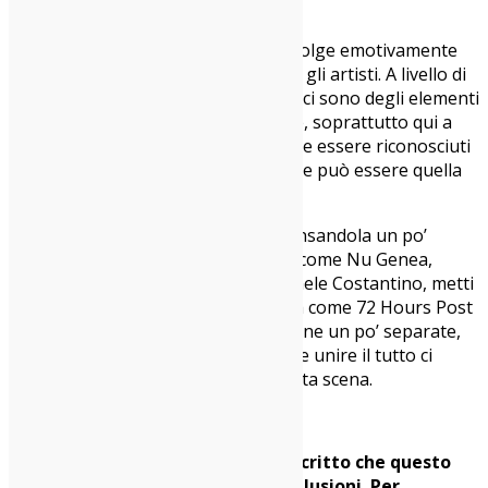
Vinicio Capossela, Venerus…
Carma
: Questo è quello che ci coinvolge emotivamente
da un punto di vista di rapporto con gli artisti. A livello di
scena riconducibile al nostro suono ci sono degli elementi
che fanno parte della stessa matrice, soprattutto qui a
Milano, però effettivamente è difficile essere riconosciuti
come membri attivi di una wave come può essere quella
del jazz UK.
Matteo
: Un minimo di scena c’è, pensandola un po’
allargata con tutti i progetti italiani come Nu Genea,
Turbojazz, Hyperjazz Records, Raffaele Costantino, metti
dentro anche i progetti di Tempesta come 72 Hours Post
Fight… A volte magari sembrano scene un po’ separate,
Roma, Napoli e Milano, se si dovesse unire il tutto ci
piacerebbe molto fare parte di questa scena.
Nel concept di “WadiruM” avete scritto che questo
album vuole distruggere alcune illusioni. Per