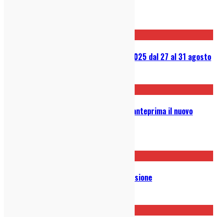
Tare – GAS: Recensione
27/08/2025
Jazz:Re:Found – Al via l’edizione 2025 dal 27 al 31 agosto
18/08/2025
CousCous a colazione: ascolta in anteprima il nuovo
singolo “Secoli”
19/06/2025
Studio Murena – Notturno: Recensione
22/05/2025