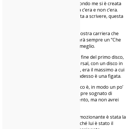
Maurizio
: Posso dire l’amicizia? Secondo me si è creata
un’ottima coesione di idee che prima c’era e non c’era.
Invece ora quando entriamo in saletta a scrivere, questa
cosa succede molto di più.
Giovanni
: Per me è un punto della nostra carriera che
quando riguarderemo da lontano sarà sempre un “Che
figata!”, e da qui si può fare sempre meglio.
Amedeo
: Per me è molto simile. Alla fine del primo disco,
pensarci qua, in una sala della Universal, con un disco in
mano prodotto da Tommaso Colliva, era il massimo a cui
potevamo aspirare. Esserci arrivati adesso è una figata.
Carma
: La mia cosa preferita del disco è, in modo un po’
egoistico, il feat. con Danno. Ho sempre sognato di
scrivere un pezzo col Colle der Fomento, ma non avrei
immaginato che sarebbe successo.
Matteo
: Anche per me la cosa più emozionante è stata la
collaborazione con Paolo Fresu, perché lui è stato il