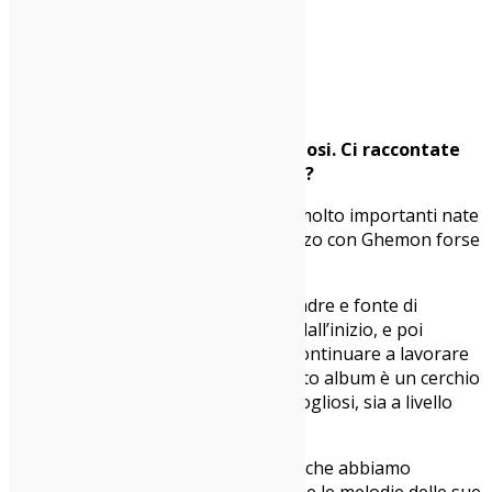
Studio Murena (Foto Luca Maledet)
L’album è pieno di feat. meravigliosi. Ci raccontate
qualcuna di queste collaborazioni?
Matteo
: Sono tutte collaborazioni molto importanti nate
in modo abbastanza naturale. Il pezzo con Ghemon forse
ha la storia più interessante.
Maurizio
: Ghemon è stato un po’ padre e fonte di
ispirazione del nostro progetto fin dall’inizio, e poi
motore per credere in noi stessi e continuare a lavorare
alle nostre cose. Il featuring in questo album è un cerchio
che si chiude di cui siamo molto orgogliosi, sia a livello
artistico che a livello umano.
Giovanni
: Il feat. con Laila è l’ultimo che abbiamo
registrato. Lei ha scritto sia i testi che le melodie delle sue