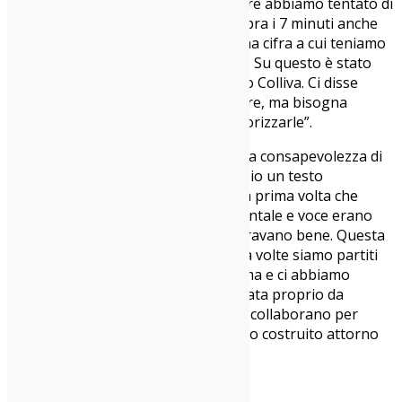
punto di vista musicale delle strutture abbiamo tentato di
limitare la composizione di brani sopra i 7 minuti anche
se alla fine qualcuno c’è, perché è una cifra a cui teniamo
molto e che non vorremmo perdere. Su questo è stato
fondamentale l’apporto di Tommaso Colliva. Ci disse
“Dipingete molto bene per sfumature, ma bisogna
lavorare anche su tinte forti per valorizzarle”.
Maurizio
: È cresciuta anche la nostra consapevolezza di
musicisti nell’immaginare fin dall’inizio un testo
protagonista insieme alla musica. La prima volta che
abbiamo composto insieme, strumentale e voce erano
due anime ben distinte che si incastravano bene. Questa
cosa è migliorata molto nel tempo, a volte siamo partiti
da un concetto o da un testo di Carma e ci abbiamo
ricamato attorno la musica.
Oasi
è nata proprio da
un’idea di basso elettrico e voce che collaborano per
creare una texture, a cui poi abbiamo costruito attorno
un brano.