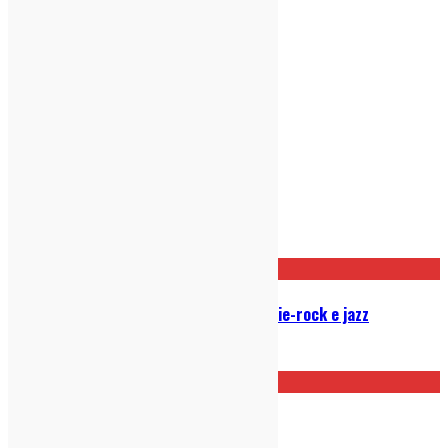
Post correlati
Mei Semones live a Milano, tra indie-rock e jazz
20/07/2026
Kneecap – Fenian: Recensione