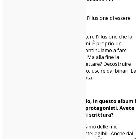
esempio?
Matteo
: Noi volevamo distruggere l’illusione di essere
un gruppo jazz rap.
Carma
: Abbiamo cercato di distruggere l’illusione che la
musica si fa per compartimenti stagni. È proprio un
cruccio che ci siamo sempre fatti e continuiamo a farci:
che etichetta dai alla nostra musica? Ma alla fine la
domanda vera è: perché ci devi etichettare? Decostruire
un’illusione può essere anche questo, uscire dai binari. La
nostra musica è molto compartecipata.
Rispetto ai brani del vostro esordio, in questo album i
testi sembrano essere molto più protagonisti. Avete
cambiato qualcosa nel processo di scrittura?
Carma
: Ho lavorato sui testi al massimo delle mie
possibilità per renderli più chiari e intellegibili. Anche dal