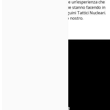
Maurizio
: Il senso è proprio regalare un’esperienza che
non si limiti all’ascolto dei brani, come stanno facendo in
tanti anche in Italia, da Salmo ai Pinguini Tattici Nucleari.
Noi abbiamo cercato di farlo a modo nostro.