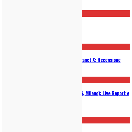
01/07/2026
Flea – Honora: Recensione
20/04/2026
Sleaford Mods – The Demise of Planet X: Recensione
29/01/2026
Kassa Overall @ Biko (12/11/2025, Milano): Live Report e
Photo Gallery
20/11/2025