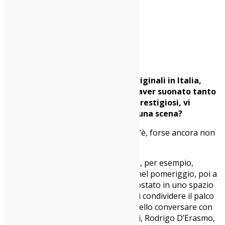
La copertina di “WAdiruM”
Intervista a cura di Mattia Sofo
Il vostro progetto è uno dei più originali in Italia,
forse unico nel suo genere. Dopo aver suonato tanto
in tutta Italia, anche in contesti prestigiosi, vi
sentite in qualche modo parte di una scena?
Maurizio
: Sentiamo che una scena c’è, forse ancora non
è stata riconosciuta.
Matteo
: Al primo maggio a Taranto, per esempio,
avremmo dovuto aprire il concerto nel pomeriggio, poi a
causa del maltempo l’evento si è spostato in uno spazio
al chiuso e lì abbiamo avuto modo di condividere il palco
con una line up incredibile. È stato bello conversare con
artisti del calibro di Samuele Bersani, Rodrigo D’Erasmo,