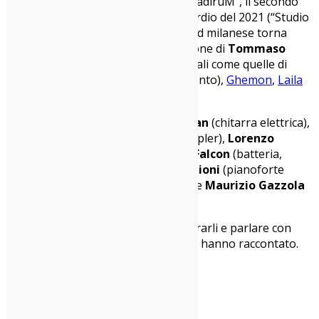
Venerdì 12 maggio 2023 è uscito “WadiruM”, il secondo
album di
Studio Murena
. Dopo l’esordio del 2021 (“Studio
Murena”, Costello’s Records), la band milanese torna
affiancata e arricchita dalla produzione di
Tommaso
Colliva
e da collaborazioni eccezionali come quelle di
Paolo Fresu
,
Danno
(Colle der Fomento),
Ghemon
,
Laila
Al Habash
,
Arya
ed
Enrico Gabrielli
.
Gli Studio Murena sono
Amedeo Nan
(chitarra elettrica),
Giovanni Ferrazzi
(elettronica, sampler),
Lorenzo
“Carma” Carminati
(voce),
Marco Falcon
(batteria,
percussioni, cajon),
Matteo Castiglioni
(pianoforte
elettrico, pianoforte, sintetizzatori) e
Maurizio Gazzola
(basso elettrico, synth bass).
Abbiamo avuto l’occasione di incontrarli e parlare con
loro di questo progetto, ecco cosa ci hanno raccontato.