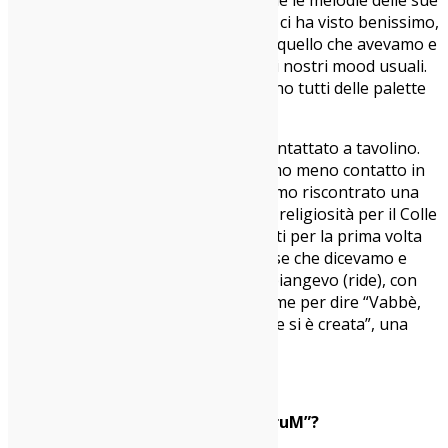
parti. Secondo me nel pre-ritornello ci ha visto benissimo,
ha fatto una sua armonizzazione di quello che avevamo e
le ha dato un twist molto diverso dai nostri mood usuali.
Tutt i feat. sono mega organici e sono tutti delle palette
che servivano ai nostri brani.
Carma
: Nessuno dei feat. è stato contattato a tavolino.
Danno è stato quello con cui avevamo meno contatto in
assoluto, però poi parlandoci abbiamo riscontrato una
prossimità incredibile. Oltre alla mia religiosità per il Colle
der Fomento, quando ci siamo parlati per la prima volta
tutti insieme lui si ritrovava nelle cose che dicevamo e
nella nostra musica. Io più o meno piangevo (ride), con
quest’altro parlava di Daredevil… come per dire “Vabbè,
bella sta ludoteca Studio Murena che si è creata”, una
presa bene incredibile.
La vostra cosa preferita di “WadiruM”?