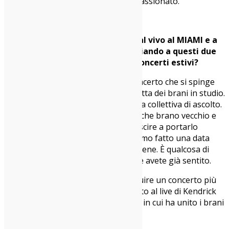
primo artista jazz a cui mi sono appassionato.
Non vediamo l’ora di ascoltarvi dal vivo al MIAMI e a
Camaiore. Come vi state approcciando a questi due
appuntamenti? Ci saranno altri concerti estivi?
Carma
: Marco ha arrangiato un concerto che si spinge
oltre la semplice riproduzione perfetta dei brani in studio.
Vogliamo che il live sia un’esperienza collettiva di ascolto.
In scaletta c’è tutto “WadiruM”, qualche brano vecchio e
qualche easter egg. Speriamo di riuscire a portarlo
ovunque e non vediamo l’ora. Abbiamo fatto una data
zero a Leno e il live ha retto molto bene. È qualcosa di
diverso anche dai nostri concerti che avete già sentito.
Giovanni
: Abbiamo cercato di costruire un concerto più
internazionale. Ci siamo ispirati molto al live di Kendrick
Lamar, dagli arrangiamenti al modo in cui ha unito i brani
della scaletta.