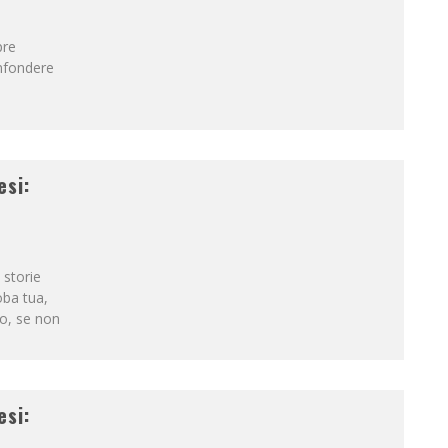
pre
onfondere
esi:
 storie
oba tua,
to, se non
esi: