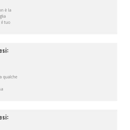
on è la
glia
il tuo
esi:
da qualche
sa
esi: