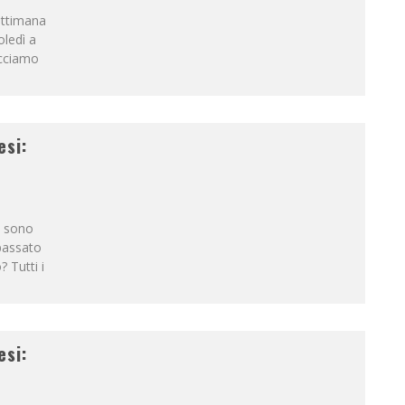
ettimana
ledì a
cciamo
esi:
i sono
 passato
 Tutti i
esi: