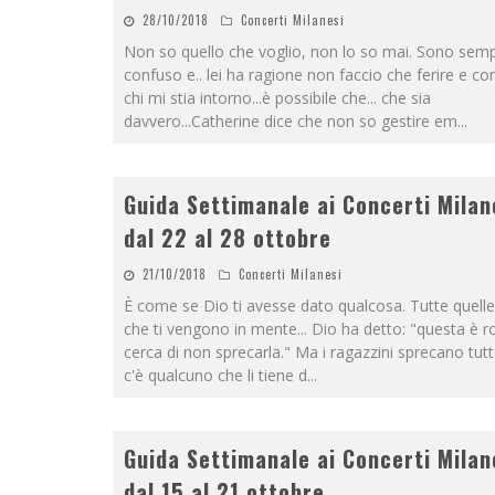
28/10/2018
Concerti Milanesi
Non so quello che voglio, non lo so mai. Sono sem
confuso e.. lei ha ragione non faccio che ferire e c
chi mi stia intorno...è possibile che... che sia
davvero...Catherine dice che non so gestire em
...
Guida Settimanale ai Concerti Milan
dal 22 al 28 ottobre
21/10/2018
Concerti Milanesi
È come se Dio ti avesse dato qualcosa. Tutte quelle
che ti vengono in mente... Dio ha detto: "questa è r
cerca di non sprecarla." Ma i ragazzini sprecano tut
c'è qualcuno che li tiene d
...
Guida Settimanale ai Concerti Milan
dal 15 al 21 ottobre