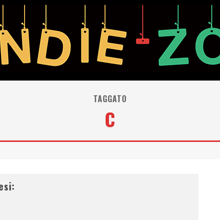
TAGGATO
C
esi: