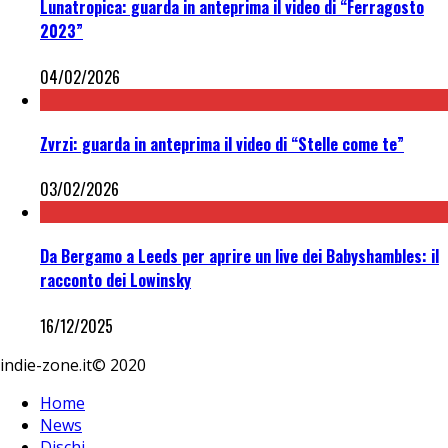
Lunatropica: guarda in anteprima il video di “Ferragosto
2023”
04/02/2026
Zvrzi: guarda in anteprima il video di “Stelle come te”
03/02/2026
Da Bergamo a Leeds per aprire un live dei Babyshambles: il
racconto dei Lowinsky
16/12/2025
indie-zone.it© 2020
Home
News
Dischi