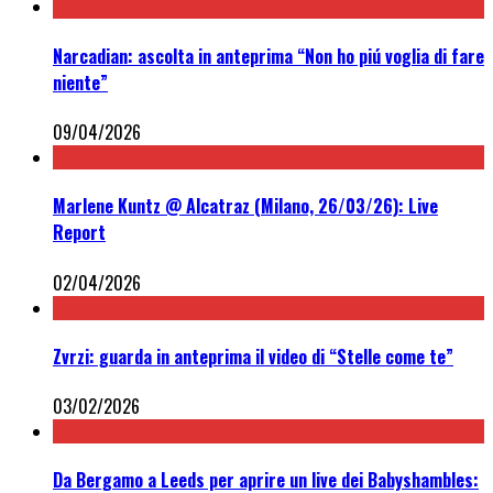
Narcadian: ascolta in anteprima “Non ho piú voglia di fare
niente”
09/04/2026
Marlene Kuntz @ Alcatraz (Milano, 26/03/26): Live
Report
02/04/2026
Zvrzi: guarda in anteprima il video di “Stelle come te”
03/02/2026
Da Bergamo a Leeds per aprire un live dei Babyshambles: