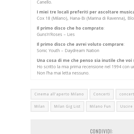
Canello.
I miei tre locali preferiti per ascoltare music
Cox 18 (Milano), Hana-Bi (Marina di Ravenna), 
Il primo disco che ho comprato
:
Guns’n’Roses – Lies
Il primo disco che avrei voluto comprare
:
Sonic Youth – Daydream Nation
Una cosa di me che penso sia inutile che voi
Ho scritto la mia prima recensione nel 1994 con u
Non l’ha mai letta nessuno.
Cinema all'aperto Milano
Concerti
concert
Milan
Milan Gig List
Milano Fun
Uscire
CONDIVIDI: