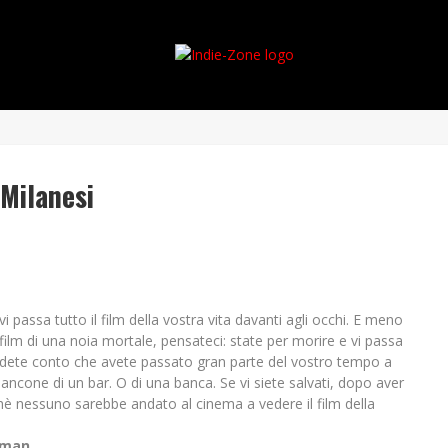
 Milanesi
assa tutto il film della vostra vita davanti agli occhi. E meno
ilm di una noia mortale, pensateci: state per morire e vi passa
 rendete conto che avete passato gran parte del vostro tempo a
bancone di un bar. O di una banca. Se vi siete salvati, dopo aver
erchè nessuno sarebbe andato al cinema a vedere il film della
tman