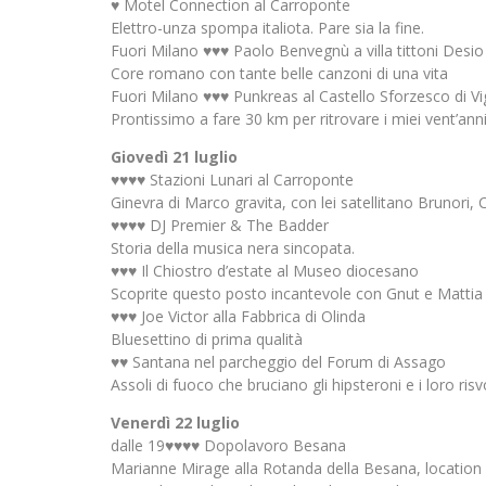
♥ Motel Connection al Carroponte
Elettro-unza spompa italiota. Pare sia la fine.
Fuori Milano ♥♥♥ Paolo Benvegnù a villa tittoni Desio
Core romano con tante belle canzoni di una vita
Fuori Milano ♥♥♥ Punkreas al Castello Sforzesco di V
Prontissimo a fare 30 km per ritrovare i miei vent’ann
Giovedì 21 luglio
♥♥♥♥ Stazioni Lunari al Carroponte
Ginevra di Marco gravita, con lei satellitano Brunor
♥♥♥♥ DJ Premier & The Badder
Storia della musica nera sincopata.
♥♥♥ Il Chiostro d’estate al Museo diocesano
Scoprite questo posto incantevole con Gnut e Mattia
♥♥♥ Joe Victor alla Fabbrica di Olinda
Bluesettino di prima qualità
♥♥ Santana nel parcheggio del Forum di Assago
Assoli di fuoco che bruciano gli hipsteroni e i loro risvo
Venerdì 22 luglio
dalle 19♥♥♥♥ Dopolavoro Besana
Marianne Mirage alla Rotanda della Besana, location 