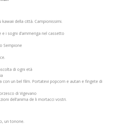
 kawaii della città. Campionissimi.
che e i sogni d’ammeriga nel cassetto
rco Sempione
ce.
scolta di ogni età
ia
a con un bel film. Portatevi popcorn e autan e fingete di
forzesco di Vigevano
ioni dell’anima de li mortacci vostri.
no, un tonone.