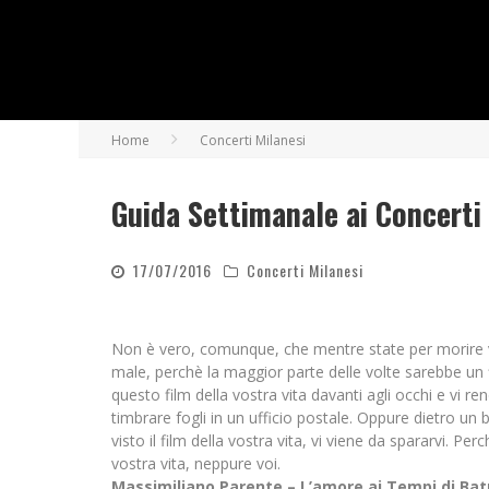
Home
Concerti Milanesi
Guida Settimanale ai Concerti
17/07/2016
Concerti Milanesi
Non è vero, comunque, che mentre state per morire vi p
male, perchè la maggior parte delle volte sarebbe un f
questo film della vostra vita davanti agli occhi e vi
timbrare fogli in un ufficio postale. Oppure dietro un 
visto il film della vostra vita, vi viene da spararvi. P
vostra vita, neppure voi.
Massimiliano Parente – L’amore ai Tempi di Ba