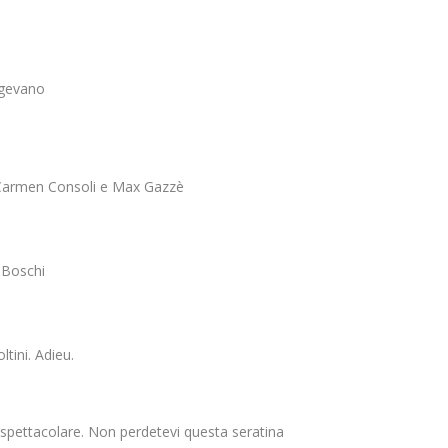
igevano
i
i, Carmen Consoli e Max Gazzè
 Boschi
ltini. Adieu.
spettacolare. Non perdetevi questa seratina