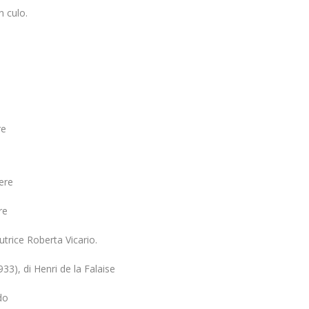
n culo.
re
ere
re
trice Roberta Vicario.
3), di Henri de la Falaise
do