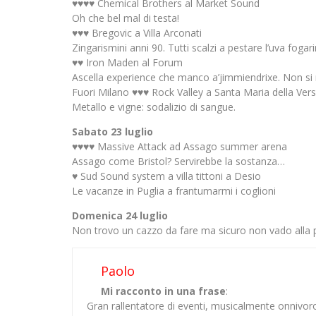
♥♥♥♥ Chemical Brothers al Market Sound
Oh che bel mal di testa!
♥♥♥ Bregovic a Villa Arconati
Zingarismini anni 90. Tutti scalzi a pestare l’uva foga
♥♥ Iron Maden al Forum
Ascella experience che manco a’jimmiendrixe. Non si r
Fuori Milano ♥♥♥ Rock Valley a Santa Maria della Ver
Metallo e vigne: sodalizio di sangue.
Sabato 23 luglio
♥♥♥♥ Massive Attack ad Assago summer arena
Assago come Bristol? Servirebbe la sostanza…
♥ Sud Sound system a villa tittoni a Desio
Le vacanze in Puglia a frantumarmi i coglioni
Domenica 24 luglio
Non trovo un cazzo da fare ma sicuro non vado alla pi
Paolo
Mi racconto in una frase
:
Gran rallentatore di eventi, musicalmente onnivor