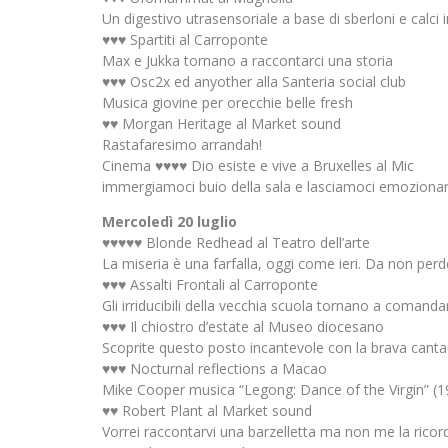
Un digestivo utrasensoriale a base di sberloni e calci i
♥♥♥ Spartiti al Carroponte
Max e Jukka tornano a raccontarci una storia
♥♥♥ Osc2x ed anyother alla Santeria social club
Musica giovine per orecchie belle fresh
♥♥ Morgan Heritage al Market sound
Rastafaresimo arrandah!
Cinema ♥♥♥♥ Dio esiste e vive a Bruxelles al Mic
immergiamoci buio della sala e lasciamoci emoziona
Mercoledì 20 luglio
♥♥♥♥♥ Blonde Redhead al Teatro dell’arte
La miseria è una farfalla, oggi come ieri. Da non perd
♥♥♥ Assalti Frontali al Carroponte
Gli irriducibili della vecchia scuola tornano a comanda
♥♥♥ Il chiostro d’estate al Museo diocesano
Scoprite questo posto incantevole con la brava cantau
♥♥♥ Nocturnal reflections a Macao
Mike Cooper musica “Legong: Dance of the Virgin” (193
♥♥ Robert Plant al Market sound
Vorrei raccontarvi una barzelletta ma non me la ricor