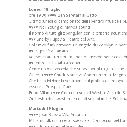
Lunedì 18 luglio
ore 19.30 ♥♥♥♥ Ben Seretain al Gattò
Ultimo lunedì di campionato dell’aperitivo musicale più
♥♥♥♥ Neil Young al Market sound
Il nonno di tutti gli zipangulari con le chitarre acusti
♥♥♥ Snarky Puppy al Teatro dell’Arte
Collettivo funk ritrovare un angolo di Brooklyn in pa
♥♥ Bejoncè a Sansiro
Volevo citare Brunori ma non mi ricordo bene cosa di
♥♥ Jethro Tull a Villa Arconati
Gente noiosa vecchia che suona per altra gente che a
Cinema ♥♥♥♥ Chuck Norris vs Communism al Magnol
Che bello iniziare la settimana sul pratino del magnoli
essere a Prospect Park.
Fuori Milano ♥♥♥ C’era una volta il West al Castello S
Orchestrazioni western e cori di voci bianche. Sublimaz
Martedì 19 luglio
♥♥♥♥ Joan Baez a Villa Arconati
Milfismi folk di un certo spessore. Diamoci un bel to
♥♥♥ Ufomammut al Magnolia