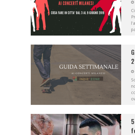
Ci
P
l'
p
G
2
Sc
no
co
o
5
f