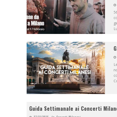
56
co
gi
L
G
Le
n
co
Co
Guida Settimanale ai Concerti Milan