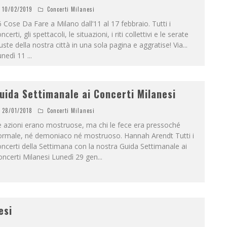
10/02/2019
Concerti Milanesi
 Cose Da Fare a Milano dall’11 al 17 febbraio. Tutti i
ncerti, gli spettacoli, le situazioni, i riti collettivi e le serate
uste della nostra città in una sola pagina e aggratise! Via...
unedì 11
...
uida Settimanale ai Concerti Milanesi
28/01/2018
Concerti Milanesi
 azioni erano mostruose, ma chi le fece era pressoché
ormale, né demoniaco né mostruoso. Hannah Arendt Tutti i
ncerti della Settimana con la nostra Guida Settimanale ai
ncerti Milanesi Lunedì 29 gen
...
esi