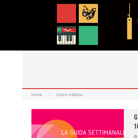
Home
Uscire a Milano
G
1