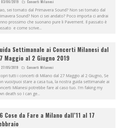
03/06/2019
Concerti Milanesi
ao, sei tornato dal Primavera Sound? Non sei tornato dal
rimavera Sound? Non ci sei andato? Poco importa ci andrai
anno prossimo che suonano pure li Pavement. Il passato è
assato e come scrive
...
uida Settimanale ai Concerti Milanesi dal
7 Maggio al 2 Giugno 2019
27/05/2019
Concerti Milanesi
opri tutti i concerti di Milano dal 27 Maggio al 2 Giugno, Se
n vuoi/puoi stare a casa tua, la nostra guida settimanale ai
ncerti Milanesi potrebbe fare al caso tuo. I'm faking my
wn death so I can ge
...
6 Cose da Fare a Milano dall’11 al 17
ebbraio