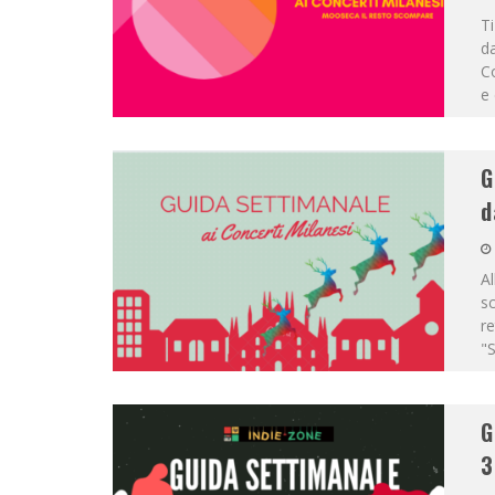
Ti
da
C
e 
G
d
Al
sc
re
"S
G
3