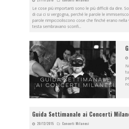
27/11/2016
Concerti Milanesi
Le cose più importanti sono le più difficili da dire. S
di cui ci si vergogna, perché le parole le immiserisco
parole rimpiccioliscono cose che finché erano nella
testa sembravano sconfi
...
G
N
tu
pe
no
Guida Settimanale ai Concerti Milan
20/12/2015
Concerti Milanesi