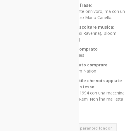
Mi racconto in una frase
:
Gran rallentatore di eventi, musicalmente onnivoro, ma con un
debole per l’orchestra del maestro Mario Canello.
I miei tre locali preferiti per ascoltare musica
:
Cox 18 (Milano), Hana-Bi (Marina di Ravenna), Bloom
(Mezzago, MB)
Il primo disco che ho comprato
:
Guns’n’Roses – Lies
Il primo disco che avrei voluto comprare
:
Sonic Youth – Daydream Nation
Una cosa di me che penso sia inutile che voi sappiate
ma ve la racconto lo stesso
:
Ho scritto la mia prima recensione nel 1994 con una macchina
da scrivere. Il disco era “Monster” dei Rem. Non l’ha mai letta
nessuno.
fat white family
insecure men
paranoid london