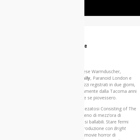
Home
Dischi
Warmduscher – Whale City: Recensione
20/07/2018
Dischi
Secondo album per la superband londinese Warmduscher,
composta da membri di
Fat White Family
, Paranoid London e
Insecure Men. Atmosfera lo-fi, undici pezzi registrati in due giorni,
sonorità che sembrano provenire direttamente dalla Tacoma anni
Sessanta dei
Sonics
, melodia e riff come se piovessero.
Saul Adamczewski (per l’occasione ribattezatosi Consisting of The
Saulcano) e compagni regalano poco meno di mezz’ora di
roboante garage
pieno zeppo di influssi ballabili. Stare fermi
diventa una vera e propria impresa. L’introduzione con
Bright
Lights
accompagna l’ascoltatore in un b-movie horror di