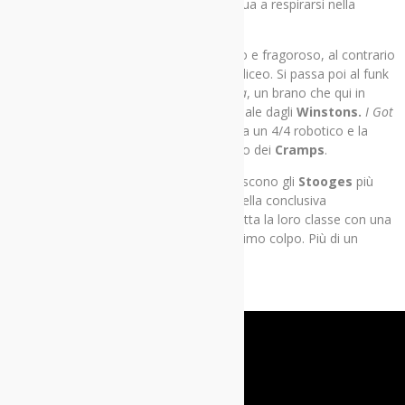
quarant’anni fa e lo stesso mood continua a respirarsi nella
successiva
Standing on the Corner
.
Con
Big Wilma
il ritmo si fa più ossessivo e fragoroso, al contrario
1000 Whispers
è una ballad da festa del liceo. Si passa poi al funk
psichedelico di
The Sweet Smell of Florida
, un brano che qui in
Italia potrebbe essere scritto uguale uguale dagli
Winstons.
I Got
Friends
è invece una declamazione sopra un 4/4 robotico e la
title-track un omaggio al punk scheletrico dei
Cramps
.
In
Straight to the Top
i Warmduscher uniscono gli
Stooges
più
calmi e narcotici al suono dell’organo. Nella conclusiva
Summertime Tears,
infine, dimostrano tutta la loro classe con una
ballata strappalacrime che fa presa al primo colpo. Più di un
semplice divertissement.
Andrea Manenti