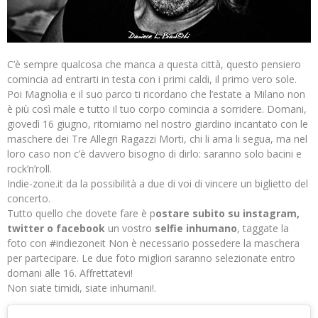
C’è sempre qualcosa che manca a questa città, questo pensiero
comincia ad entrarti in testa con i primi caldi, il primo vero sole.
Poi Magnolia e il suo parco ti ricordano che l’estate a Milano non
è più così male e tutto il tuo corpo comincia a sorridere. Domani,
giovedì 16 giugno, ritorniamo nel nostro giardino incantato con le
maschere dei Tre Allegri Ragazzi Morti, chi li ama li segua, ma nel
loro caso non c’è davvero bisogno di dirlo: saranno solo bacini e
rock’n’roll.
Indie-zone.it da la possibilità a due di voi di vincere un biglietto del
concerto.
Tutto quello che dovete fare è p
ostare subito su instagram,
twitter o facebook
un vostro
selfie inhumano
, taggate la
foto con #indiezoneit Non è necessario possedere la maschera
per partecipare. Le due foto migliori saranno selezionate entro
domani alle 16. Affrettatevi!
Non siate timidi, siate inhumani!.