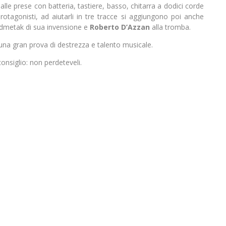
i alle prese con batteria, tastiere, basso, chitarra a dodici corde
protagonisti, ad aiutarli in tre tracce si aggiungono poi anche
ndmetak di sua invensione e
Roberto D’Azzan
alla tromba.
 una gran prova di destrezza e talento musicale.
consiglio: non perdeteveli.