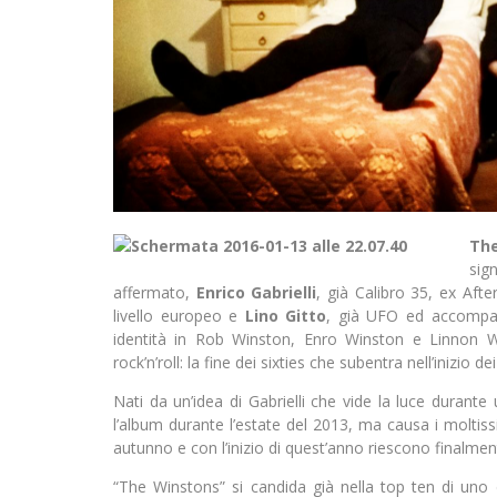
Th
sign
affermato,
Enrico Gabrielli
, già Calibro 35, ex Aft
livello europeo e
Lino Gitto
, già UFO ed accompagn
identità in Rob Winston, Enro Winston e Linnon Wi
rock’n’roll: la fine dei sixties che subentra nell’inizio 
Nati da un’idea di Gabrielli che vide la luce durant
l’album durante l’estate del 2013, ma causa i moltiss
autunno e con l’inizio di quest’anno riescono finalment
“The Winstons” si candida già nella top ten di uno d