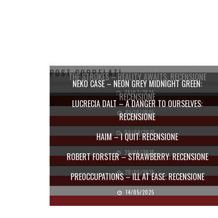
POST CORRELATI
THE STROKES – REALITY AWAITS: RECENSIONE
NEKO CASE – NEON GREY MIDNIGHT GREEN:
24/07/2026
RECENSIONE
LUCRECIA DALT – A DANGER TO OURSELVES:
01/10/2025
RECENSIONE
09/09/2025
HAIM – I QUIT: RECENSIONE
20/06/2025
ROBERT FORSTER – STRAWBERRY: RECENSIONE
28/05/2025
PREOCCUPATIONS – ILL AT EASE: RECENSIONE
14/05/2025