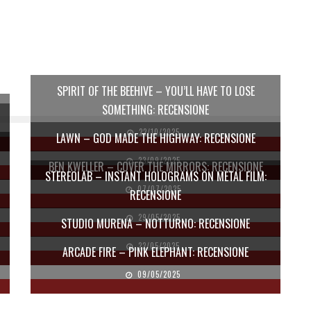
SPIRIT OF THE BEEHIVE – YOU’LL HAVE TO LOSE
SOMETHING: RECENSIONE
22/10/2025
LAWN – GOD MADE THE HIGHWAY: RECENSIONE
23/09/2025
BEN KWELLER – COVER THE MIRRORS: RECENSIONE
STEREOLAB – INSTANT HOLOGRAMS ON METAL FILM:
07/07/2025
RECENSIONE
29/05/2025
STUDIO MURENA – NOTTURNO: RECENSIONE
22/05/2025
ARCADE FIRE – PINK ELEPHANT: RECENSIONE
09/05/2025