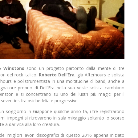
e Winstons
sono un progetto partorito dalla mente di tre
ori del rock italico.
Roberto Dell’Era
, già Afterhours e solista
erhours e polistrumentista in una moltitudine di band, anche a
atore proprio di Dell’Era nella sua veste solista cambiano
nston e si concentrano su uno dei lustri più magici per il
dei seventies fra psichedelia e progressive.
e un soggiorno in Giappone qualche anno fa, i tre registrarono
imi impegni si ritrovarono in sala mixaggio soltanto lo scorso
e a dar vita alla loro creatura.
ei migliori lavori discografici di questo 2016 appena iniziato