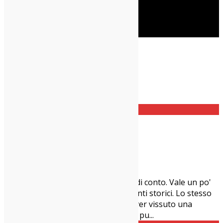
Cerca
Taggato
U2
Home
U2
I migliori dischi del 1991
11/05/2021
Dischi
,
IndieZone Spiega Le Cose
Quando ci sei dentro, non te ne rendi conto. Vale un po'
per tutto: dalla politica ai grandi eventi storici. Lo stesso
vale per la musica. Ci si accorge di aver vissuto una
grande stagione soltanto quando si pu
...