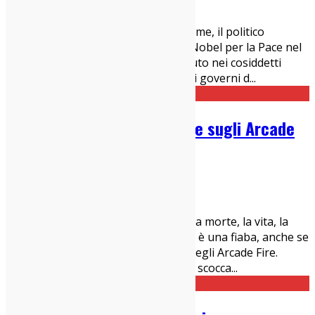
IndieZone Spiega Le Cose
,
News
Il 3 agosto 2020 è deceduto John Hume, il politico
nordirlandese vincitore del premio Nobel per la Pace nel
1998 grazie all'importante ruolo avuto nei cosiddetti
accordi del Venerdì Santo, firmati dai governi d
...
Tutto quello che devi sapere sugli Arcade
Fire
16/07/2017
IndieZone Spiega Le Cose
,
News
Un incontro, un amore improvviso, la morte, la vita, la
musica come via di salvezza: no, non è una fiaba, anche se
potrebbe sembrare, ma è la storia degli Arcade Fire.
Galeotta fu Montréal, dove nel 2001 scocca
...