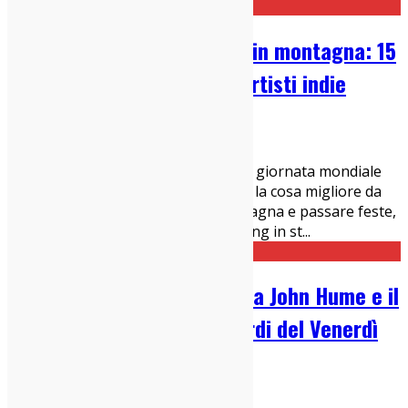
Musica per le passeggiate in montagna: 15
canzoni consigliate da 15 artisti indie
10/12/2020
Compilation
Oggi, venerdì 11 dicembre 2020, è la giornata mondiale
della montagna. In quest'anno dove la cosa migliore da
fare è chiudersi in una casa in montagna e passare feste,
capodanni e giornate in smartworking in st
...
Mark Hamilton (Ash) ricorda John Hume e il
live con gli U2 per gli accordi del Venerdì
Santo
18/08/2020