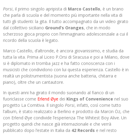
Porsi
, il primo singolo apripista di
Marco
Castello
, è un brano
che parla di scuola e del momento più importante nella vita di
tutti gli studenti: la gita. Il tutto accompagnato da un video girato
dal collettivo siciliano
Ground’s Oranges
, che in modo
scherzoso gioca proprio con l’immaginario adolescenziale a cui il
ricordo della scuola è legato.
Marco
Castello,
d’altronde, è ancora giovanissimo, e studia da
tutta la vita. Prima al Liceo P.Orsi di Siracusa e poi a Milano, dove
si è diplomato in tromba jazz e ha fatto conoscenza con i
musicisti che condividono con lui questa esperienza. Castello è in
realtà un polistrumentista (suona anche batteria, chitarra e
piano), oltre che un cantautore.
In questi anni ha girato il mondo suonando al fianco di un
fuoriclasse come
Erlend Øye
dei
Kings of Convenience
nel suo
progetto La Comitiva. Il singolo
Porsi
, infatti, così come tutto
l’album, è stato realizzato a Berlino e prodotto da Marcin Öz, che
con Erlend Øye condivide l’esperienza The Whitest Boy Alive. Un
progetto quindi che nasce già internazionale e che verrà
pubblicato dopo l’estate in Italia da
42 Records
e nel resto