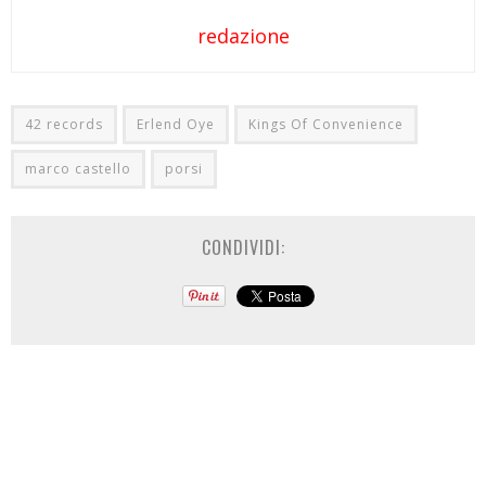
redazione
42 records
Erlend Oye
Kings Of Convenience
marco castello
porsi
CONDIVIDI: