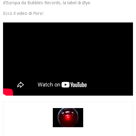
d’Europa da Bubbles Records, la label di Øye.
Ecco il video di
Porsi
: