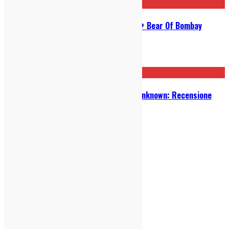
Stella Diana + We Melt Chocolate + Bear Of Bombay
all’Arci Bellezza (Milano)
06/04/2022
Davide Cedolin – Embracing The Unknown: Recensione
14/03/2022
indie-zone.it© 2020