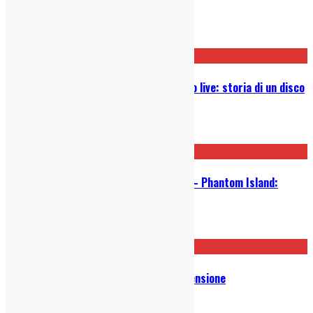
Post correlati
Giardini di Mirò, l’album dell’ultimo live: storia di un disco
perso e poi ritrovato
10/06/2026
King Gizzard & The Lizard Wizard – Phantom Island:
Recensione
26/02/2026
Elisa Begni – What Remains: Recensione
26/01/2026