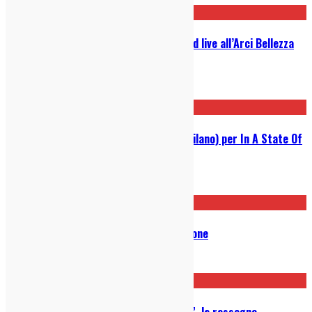
Psychodelice Fest 2026: otto band live all’Arci Bellezza
(Milano)
19/01/2026
Blue Zero + Plateaux al Detune (Milano) per In A State Of
Flux Fest
25/11/2025
Winter – Adult Romantix: recensione
29/08/2025
Torna “In A State Of Flux Festival”, la rassegna