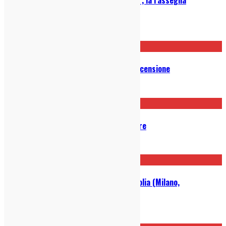
“italogaze” itinerante
02/09/2024
Slowdive – Everything Is Alive: Recensione
18/09/2023
UN CLASSICO: Galaxie 500 – On Fire
29/11/2022
Alice Phoebe Lou @ Circolo Magnolia (Milano,
28/07/2022): Live Report
29/07/2022