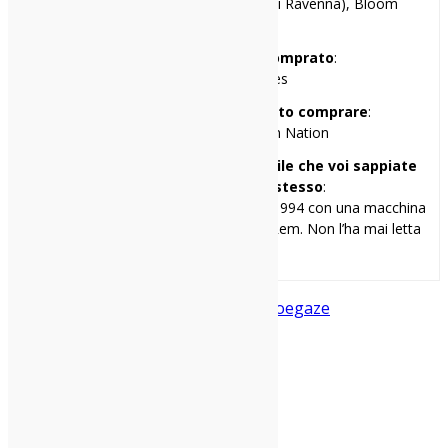
Cox 18 (Milano), Hana-Bi (Marina di Ravenna), Bloom
(Mezzago, MB)
Il primo disco che ho comprato
:
Guns’n’Roses – Lies
Il primo disco che avrei voluto comprare
:
Sonic Youth – Daydream Nation
Una cosa di me che penso sia inutile che voi sappiate
ma ve la racconto lo stesso
:
Ho scritto la mia prima recensione nel 1994 con una macchina
da scrivere. Il disco era “Monster” dei Rem. Non l’ha mai letta
nessuno.
Dream Pop
in a state of flux
Psych
Shoegaze
Condividi: