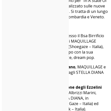
Sono in arrivo tre nuovi appuntamenti per “In A State Of
Flux Festival”, l’evento itinerante focalizzato sulle nuove
realtà shoegaze, psych e dream pop. Si tratta di un lungo
weekend distribuito tra Piemonte, Lombardia e Veneto.
Ecco le date da segnarvi:
Venerdì
13 dicembre
a
Vercelli
, presso il Bsa Birrificio
Sant’Andrea, dove saranno di scena i MAQUILLAGE
(Dream Pop – Belgio) e i NOVANTA (Shoegaze – Italia),
con un djset after party a cura di Depo con la sua
selezione post-punk, wave, shoegaze, dream pop.
Sabato 14 dicembre
, al C.I.Q. di
Milano
, MAQUILLAGE e
NOVANTA saranno accompagnati dagli STELLA DIANA
(Shoegaze – New Wave – Italia).
Domenica 15 dicembre
a San Zenone degli Ezzelini
(TV)
, nel fantastico contesto di Villa Albrizzi Marini,
suoneranno MAQUILLAGE e STELLA DIANA, in
compagnia di MONOSCOPES (Psych Gaze – Italia) ed
ELIZABETH THE SECOND (Gaze Rock – Italia).