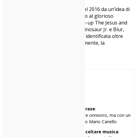
“In A State Of Flux Festival” è nato nel 2016 da un’idea di
Davide De Polo. Liberamente ispirato al glorioso
Rollercoaster Tour, che aveva in line-up The Jesus and
Mary Chain, My Bloody Valentine, Dinosaur Jr. e Blur,
vuole veicolare la sintesi della scena identificata oltre
confine come “italogaze”. Noi, ovviamente, la
supportiamo.
In copertina: Maquillage
Paolo
Mi racconto in una frase
:
Gran rallentatore di eventi, musicalmente onnivoro, ma con un
debole per l’orchestra del maestro Mario Canello.
I miei tre locali preferiti per ascoltare musica
: