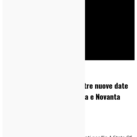
Cerca
Home
Concerti Milanesi
In A State Of Flux Festival: tre nuove date
con Maquillage, Stella Diana e Novanta
28/11/2024
Concerti Milanesi
,
News