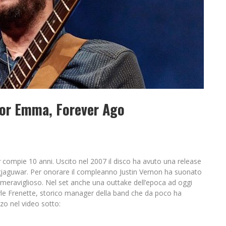
For Emma, Forever Ago
r
compie 10 anni. Uscito nel 2007 il disco ha avuto una release
agjaguwar. Per onorare il compleanno Justin Vernon ha suonato
o meraviglioso. Nel set anche una outtake dell’epoca ad oggi
Kyle Frenette, storico manager della band che da poco ha
zzo nel video sotto: