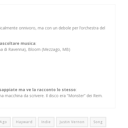
sicalmente onnivoro, ma con un debole per l’orchestra del
er ascoltare musica
:
ina di Ravenna), Bloom (Mezzago, MB)
 sappiate ma ve la racconto lo stesso
:
na macchina da scrivere. Il disco era “Monster” dei Rem.
 Ago
Hayward
Indie
Justin Vernon
Song