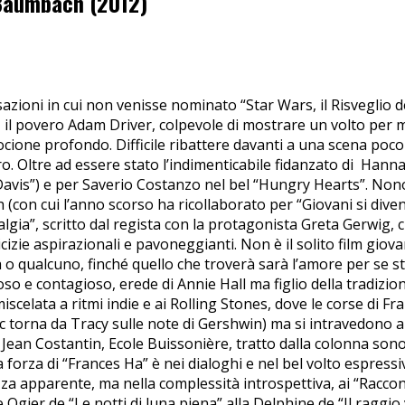
 Baumbach (2012)
sazioni in cui non venisse nominato “Star Wars, il Risveglio d
, il povero Adam Driver, colpevole di mostrare un volto per m
cione profondo. Difficile ribattere davanti a una scena poco 
. Oltre ad essere stato l’indimenticabile fidanzato di Hannah
 Davis”) e per Saverio Costanzo nel bel “Hungry Hearts”. Nonos
(con cui l’anno scorso ha ricollaborato per “Giovani si diven
lgia”, scritto dal regista con la protagonista Greta Gerwig, 
ie aspirazionali e pavoneggianti. Non è il solito film giovani
 o qualcuno, finché quello che troverà sarà l’amore per se s
oso e contagioso, erede di Annie Hall ma figlio della tradizio
scelata a ritmi indie e ai Rolling Stones, dove le corse di Fra
orna da Tracy sulle note di Gershwin) ma si intravedono anc
 di Jean Costantin, Ecole Buissonière, tratto dalla colonna son
 forza di “Frances Ha” è nei dialoghi e nel bel volto espressi
ezza apparente, ma nella complessità introspettiva, ai “Racc
 Ogier de “Le notti di luna piena” alla Delphine de “Il raggio 