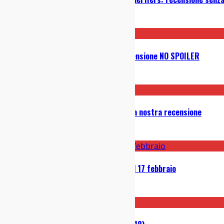
21/04/2023
STAR WARS Episodio IX: videorecensione NO SPOILER
20/12/2019
Midsommar, di Ari Aster (2019): la nostra recensione
29/11/2019
56 Cose da Fare a Milano dall’11 al 17 febbraio
10/02/2019