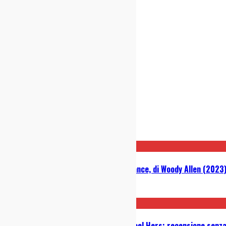
Post correlati
Un Colpo di Fortuna – Coup de Chance, di Woody Allen (2023
28/11/2023
“Passeggeri della notte”, di Mikhael Hers: recensione senza