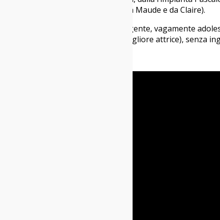
sé (strade già percorse negli anni da Maude e da Claire).
“Frances Ha” è un film bello e intelligente, vagamente adoles
candidato al Golden Globe (per la migliore attrice), senza i
Il Demente Colombo