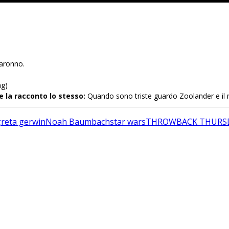
Saronno.
ng)
e la racconto lo stesso:
Quando sono triste guardo Zoolander e il 
greta gerwin
Noah Baumbach
star wars
THROWBACK THURS