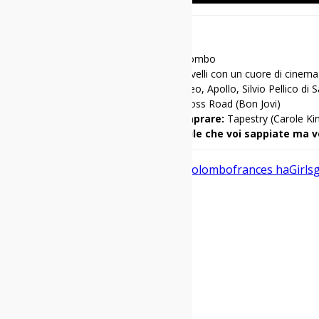
DementeColombo
Nome e Cognome:
Demente Colombo
Mi racconto in una frase:
strizzacervelli con un cuore di cinema
I miei 3 locali cinema preferiti:
Anteo, Apollo, Silvio Pellico di 
Il primo disco che ho comprato:
Cross Road (Bon Jovi)
Il primo disco che avrei voluto comprare:
Tapestry (Carole Ki
Una cosa di me che penso sia inutile che voi sappiate ma v
adam driver
Cinema Indie
Demente Colombo
frances ha
Girls
Condividi: