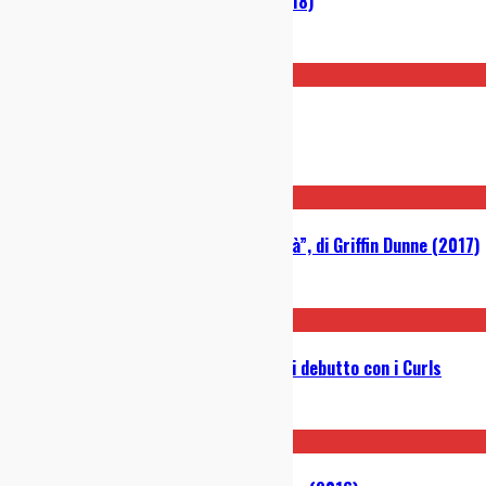
BlacKkKlansman, di Spike Lee (2018)
21/10/2018
Lady Bird, di Greta Gerwig (2017)
07/01/2018
“Joan Didion: Il centro non reggerà”, di Griffin Dunne (2017)
10/11/2017
Christopher Owens: Vante è l’EP di debutto con i Curls
08/11/2017