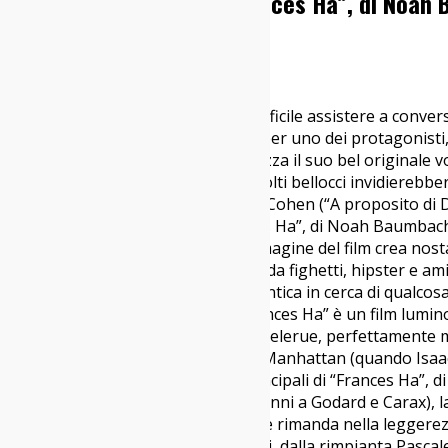
Throwback Thursday: “Frances Ha”, di Noah
07/01/2016
Cinema Indy
Nelle ultime settimane mi è stato difficile assistere a conver
mancate risatine e grida di terrore per uno dei protagonisti
doppiaggio che decisamente penalizza il suo bel originale vo
conoscenza con una carriera che molti bellocci invidierebbero
Edgar), Spielberg (Lincoln), i fratelli Cohen (“A proposito di
di cui ha fatto parte è stato “Frances Ha”, di Noah Baumbach 
povertà di mezzi e perché “ogni immagine del film crea nosta
muove per una New York popolata da fighetti, hipster e amiciz
di formazione, di una ragazza romantica in cerca di qualcosa
trovando finalmente la felicità. “Frances Ha” è un film lumin
quella di Truffaut, nelle melodie di Delerue, perfettamente mi
ricordano una celebre sequenza di Manhattan (quando Isaac t
città dei “400 colpi (uno dei temi principali di “Frances Ha”,
ispirazioni dichiarate (compresi accenni a Godard e Carax), la
ispiratrice del film. Una struttura che rimanda nella legger
femminili che ci ha dipinto negli anni, dalla rimpianta Pascale