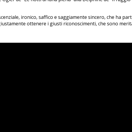
cenziale, ironico, saffico e saggiamente sincero, che ha part
ngiustamente ottenere i giusti riconoscimenti, che sono merit