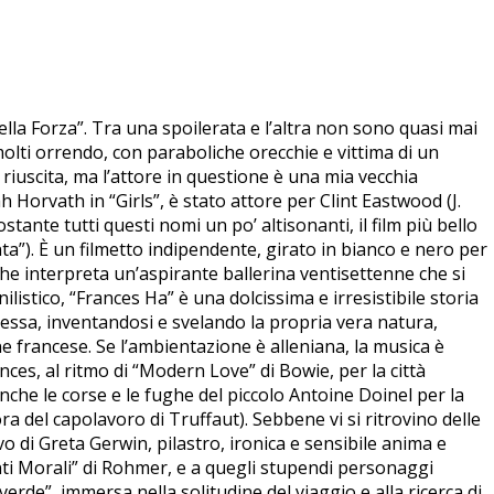
ella Forza”. Tra una spoilerata e l’altra non sono quasi mai
olti orrendo, con paraboliche orecchie e vittima di un
riuscita, ma l’attore in questione è una mia vecchia
 Horvath in “Girls”, è stato attore per Clint Eastwood (J.
tante tutti questi nomi un po’ altisonanti, il film più bello
ta”). È un filmetto indipendente, girato in bianco e nero per
che interpreta un’aspirante ballerina ventisettenne che si
listico, “Frances Ha” è una dolcissima e irresistibile storia
tessa, inventandosi e svelando la propria vera natura,
ne francese. Se l’ambientazione è alleniana, la musica è
nces, al ritmo di “Modern Love” di Bowie, per la città
he le corse e le fughe del piccolo Antoine Doinel per la
ora del capolavoro di Truffaut). Sebbene vi si ritrovino delle
vo di Greta Gerwin, pilastro, ironica e sensibile anima e
onti Morali” di Rohmer, e a quegli stupendi personaggi
verde”, immersa nella solitudine del viaggio e alla ricerca di