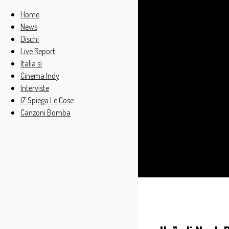
Home
News
Dischi
Live Report
Italia sì
Cinema Indy
Interviste
IZ Spiega Le Cose
Canzoni Bomba
Cerca
Home
Cinema Indy