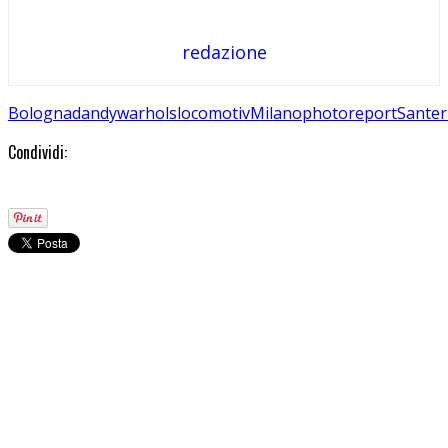
redazione
Bologna
dandywarhols
locomotiv
Milano
photo
report
Santer
Condividi: