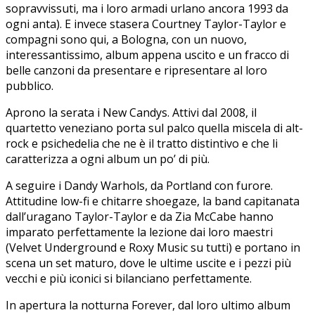
sopravvissuti, ma i loro armadi urlano ancora 1993 da
ogni anta). E invece stasera Courtney Taylor-Taylor e
compagni sono qui, a Bologna, con un nuovo,
interessantissimo, album appena uscito e un fracco di
belle canzoni da presentare e ripresentare al loro
pubblico.
Aprono la serata i New Candys. Attivi dal 2008, il
quartetto veneziano porta sul palco quella miscela di alt-
rock e psichedelia che ne è il tratto distintivo e che li
caratterizza a ogni album un po’ di più.
A seguire i Dandy Warhols, da Portland con furore.
Attitudine low-fi e chitarre shoegaze, la band capitanata
dall’uragano Taylor-Taylor e da Zia McCabe hanno
imparato perfettamente la lezione dai loro maestri
(Velvet Underground e Roxy Music su tutti) e portano in
scena un set maturo, dove le ultime uscite e i pezzi più
vecchi e più iconici si bilanciano perfettamente.
In apertura la notturna Forever, dal loro ultimo album