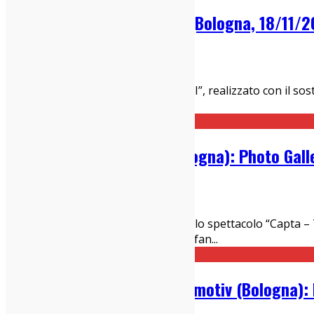
Emma Nolde @ Locomotiv (Bologna, 18/11/20
23/11/2022
Live Report
Bologna, 18 novembre 2022 “DORMI”, realizzato con il sosteg
dalla critica, ed è stato anticip
...
Gio Evan @ Locomotiv (Bologna): Photo Gall
22/01/2020
Live Report
Dopo il successo da Nord a Sud con lo spettacolo “Capta – 
cantautore, poeta e performer, che fan
...
The Dandy Warhols @ Locomotiv (Bologna): L