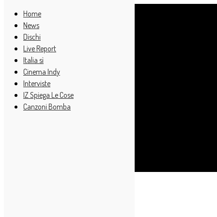
Home
News
Dischi
Live Report
Italia sì
Cinema Indy
Interviste
IZ Spiega Le Cose
Canzoni Bomba
Cerca
Taggato
locomotiv