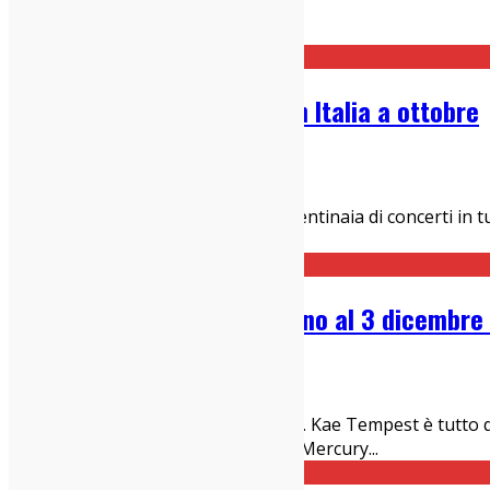
Home
locomotiv
Preoccupations: tre date in Italia a ottobre
23/04/2025
Dischi
Dopo oltre tredici anni di carriera, centinaia di concerti 
con un lavoro nuovo, profondo e
...
Kae Tempest live in Italia fino al 3 dicembr
01/12/2022
News
Musicista, autore, poeta, performer. Kae Tempest è tutto
Lessons" del 2019, tutti nominati al Mercury
...