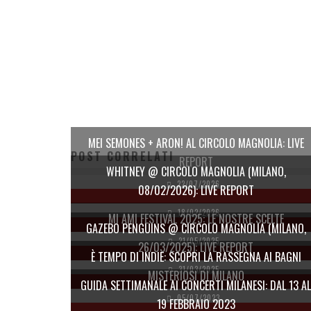
MEI SEMONES + ARON! AL CIRCOLO MAGNOLIA: LIVE
POST CORRELATI
REPORT
WHITNEY @ CIRCOLO MAGNOLIA (MILANO,
22/07/2026
08/02/2026): LIVE REPORT
18/02/2026
MI AMI FESTIVAL 2025: LE NOSTRE SCELTE
GAZEBO PENGUINS @ CIRCOLO MAGNOLIA (MILANO,
21/05/2025
26/03/2025): LIVE REPORT
È TEMPO DI INDIE: SCOPRI LA RASSEGNA AI BAGNI
31/03/2025
MISTERIOSI DI MILANO
GUIDA SETTIMANALE AI CONCERTI MILANESI: DAL 13 AL
05/07/2023
19 FEBBRAIO 2023