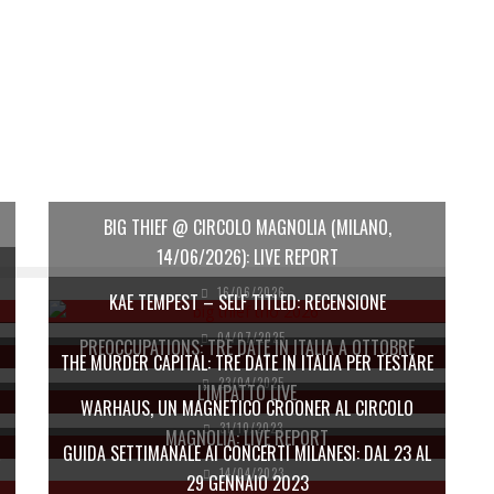
BIG THIEF @ CIRCOLO MAGNOLIA (MILANO,
14/06/2026): LIVE REPORT
16/06/2026
KAE TEMPEST – SELF TITLED: RECENSIONE
04/07/2025
PREOCCUPATIONS: TRE DATE IN ITALIA A OTTOBRE
THE MURDER CAPITAL: TRE DATE IN ITALIA PER TESTARE
23/04/2025
L’IMPATTO LIVE
WARHAUS, UN MAGNETICO CROONER AL CIRCOLO
31/10/2023
MAGNOLIA: LIVE REPORT
GUIDA SETTIMANALE AI CONCERTI MILANESI: DAL 23 AL
14/04/2023
29 GENNAIO 2023