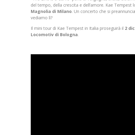
del tempo, della crescita e dell’amore. Kae Tempest l
Magnolia di Milano
. Un concerto che si preannuncia
vediamo lì?
Il mini tour di Kae Tempest in Italia proseguirà il
2 di
Locomotiv di Bologna
.