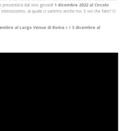
o presenterà dal vivo giovedì
1 dicembre 2022 al Circolo
 intensissimo, al quale ci saremo anche noi. E voi che fate? Ci
cembre al Largo Venue di Roma
e il
3 dicembre al