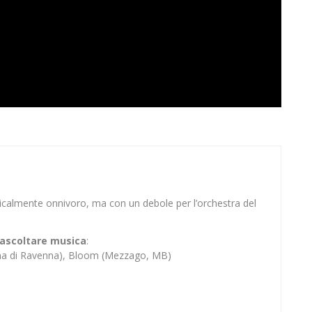
sicalmente onnivoro, ma con un debole per l’orchestra del
er ascoltare musica
:
ina di Ravenna), Bloom (Mezzago, MB)