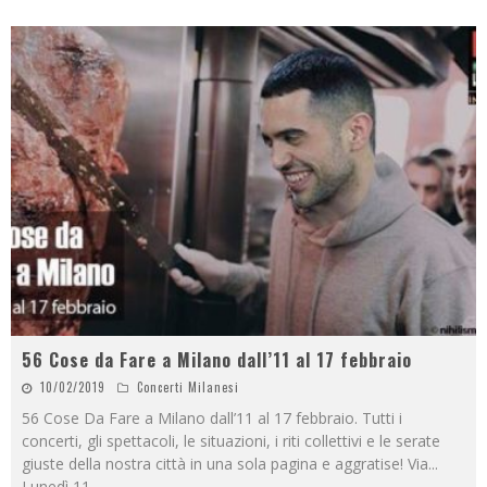
56 Cose da Fare a Milano dall’11 al 17 febbraio
10/02/2019
Concerti Milanesi
56 Cose Da Fare a Milano dall’11 al 17 febbraio. Tutti i
concerti, gli spettacoli, le situazioni, i riti collettivi e le serate
giuste della nostra città in una sola pagina e aggratise! Via...
Lunedì 11
...