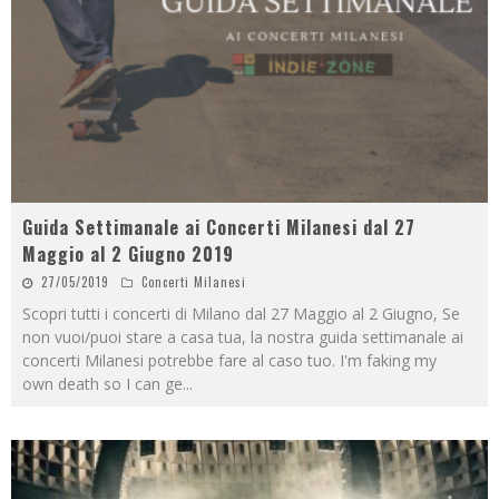
Guida Settimanale ai Concerti Milanesi dal 27
Maggio al 2 Giugno 2019
27/05/2019
Concerti Milanesi
Scopri tutti i concerti di Milano dal 27 Maggio al 2 Giugno, Se
non vuoi/puoi stare a casa tua, la nostra guida settimanale ai
concerti Milanesi potrebbe fare al caso tuo. I'm faking my
own death so I can ge
...