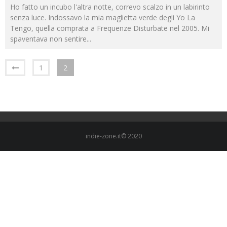
Ho fatto un incubo l'altra notte, correvo scalzo in un labirinto
senza luce. Indossavo la mia maglietta verde degli Yo La
Tengo, quella comprata a Frequenze Disturbate nel 2005. Mi
spaventava non sentire
...
1
2
indie-zone.it© 2020