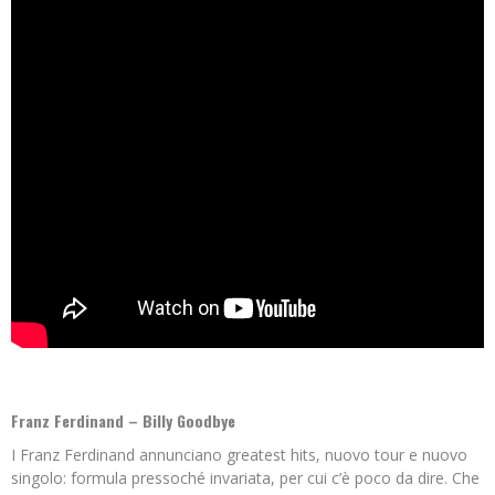
Franz Ferdinand – Billy Goodbye
I Franz Ferdinand annunciano greatest hits, nuovo tour e nuovo
singolo: formula pressoché invariata, per cui c’è poco da dire. Che