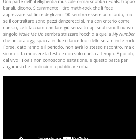
Una parte dell’intellighentia musicale ormai snobba i Foals: troppo
banali, dicono. Sicuramente il tiro math-rock che li fece
apprezzare sul finire degli anni ’00 sembra essere un ricordo, ma
se il contraltare sono pezzi danzerecci sì, ma con criterio come
questo, ce li facciamo andare giù senza troppi snobismi. Il nuovo
singolo
Wake Me Up
sembra strizzare l’occhio a quella
My Number
che ancora oggi spacca in due i dancefloor delle serate indie-rock.
Forse, dato l’anno e il periodo, non avrà lo stesso riscontro, ma di
sicuro ci fa muovere la testa e non solo quella a tempo. E poi oh,
dal vivo i Foals non conoscono esitazione, e questo basta per
augurarsi che continuino a pubblicare roba.