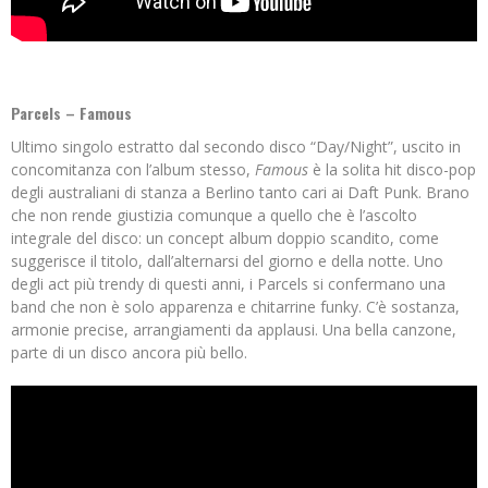
Parcels – Famous
Ultimo singolo estratto dal secondo disco “Day/Night”, uscito in
concomitanza con l’album stesso,
Famous
è la solita hit disco-pop
degli australiani di stanza a Berlino tanto cari ai Daft Punk. Brano
che non rende giustizia comunque a quello che è l’ascolto
integrale del disco: un concept album doppio scandito, come
suggerisce il titolo, dall’alternarsi del giorno e della notte. Uno
degli act più trendy di questi anni, i Parcels si confermano una
band che non è solo apparenza e chitarrine funky. C’è sostanza,
armonie precise, arrangiamenti da applausi. Una bella canzone,
parte di un disco ancora più bello.