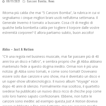
08/11/2021
Canzoni Bomba
,
News
Ritorna più calda che mai “5 Canzoni Bomba”, la rubrica in cui vi
segnaliamo i cinque migliori brani usciti nell’ultima settimana. Il
Generale Inverno è tornato a bussare. Cosa c’è di meglio di
qualche bella bombetta calda per togliere il torpore dalle vostre
estremità corporee? E allora partiamo subito, buon ascolto!
Abba – Just A Notion
“C’è una regola nel business musicale, mai far passare più di 40
anni tra un disco e l’altro”, e sembra proprio che gli Abba abbiano
mantenuto fede a questo dogma inedito. Ormai non è più una
notizia: gli Abba sono tornati, e come sono tornati! Dovevano
essere solo due canzoni e uno show, ma è diventato un disco e
un super-show ultratecnologico. Il nuovo album “Voyage” esce
dopo 40 anni di silenzio. Formalmente mai scioltosi, il quartetto
svedese ha pubblicato un nuovo disco ricco di chicche pop come
solo loro hanno saputo confezionare. Ebbene, non tutte le
canzoni sono inedite: ad esempio questa
Just A Notion
doveva