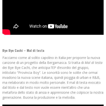
Bye Bye Cachi – Mal di testa
Facciamo come al solito capolino in Italia per proporre la nuova
canzone di un progetto della Bergamasca. Si tratta di
Mal di testa
dei Bye Bye Cachi, che anticipa l’EP d’esordio del gruppo,
intitolato “Provincia Boy”. Le sonorità sono le solite che ormai
invadono la nuova scene italiana, quindi pioggia di urban e R&B,
ma rielaborato in modo molto personale. Il mal di testa evocato
dal titolo e dal testo non vuole essere nient’altro che una
metafora dello stato di ansia e apprensione che colpisce la nostra
generazione. Buona la produzione e la melodia.