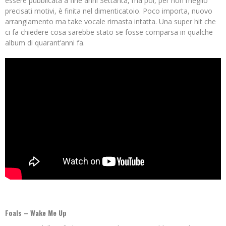
essere pubblicata a fine anni Settanta, ma poi, per non meglio
precisati motivi, è finita nel dimenticatoio. Poco importa, nuovo
arrangiamento ma take vocale rimasta intatta. Una super hit che
ci fa chiedere cosa sarebbe stato se fosse comparsa in qualche
album di quarant’anni fa.
Foals – Wake Me Up