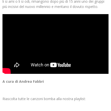
li si ami o li si odi, rimangono dopo più di 15 anni uno dei gruppi
più incisivi del nuovo millennio e meritano il dovuto rispetto.
A cura di Andrea Fabbri
Riascolta tutte le canzoni bomba alla nostra playlist: