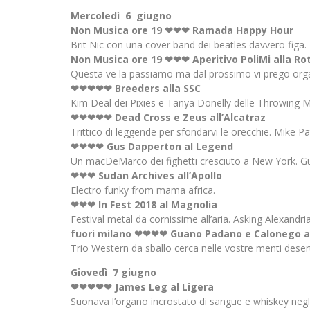
Mercoledì 6 giugno
Non Musica ore 19 ❤❤❤ Ramada Happy Hour
Brit Nic con una cover band dei beatles davvero figa. 
Non Musica ore 19 ❤❤❤ Aperitivo PoliMi alla Ro
Questa ve la passiamo ma dal prossimo vi prego organ
❤❤❤❤❤ Breeders alla SSC
Kim Deal dei Pixies e Tanya Donelly delle Throwing M
❤❤❤❤❤ Dead Cross e Zeus all’Alcatraz
Trittico di leggende per sfondarvi le orecchie. Mike
❤❤❤❤ Gus Dapperton al Legend
Un macDeMarco dei fighetti cresciuto a New York. G
❤❤❤ Sudan Archives all’Apollo
Electro funky from mama africa.
❤❤❤ In Fest 2018 al Magnolia
Festival metal da cornissime all’aria. Asking Alexan
fuori milano
❤❤❤❤ Guano Padano e Calonego al
Trio Western da sballo cerca nelle vostre menti desert
Giovedì 7 giugno
❤❤❤❤❤ James Leg al Ligera
Suonava l’organo incrostato di sangue e whiskey negli