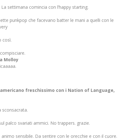
i. La settimana comincia con l’happy starting.
nette punkpop che facevano batter le mani a quelli con le
very
 così.
scompisciare.
a Molloy
micaaaaa.
e americano freschissimo con i Nation of Language,
a sconsacrata.
ul palco svariati ammici. No trappers. grazie.
animo sensibile. Da sentire con le orecchie e con il cuore.