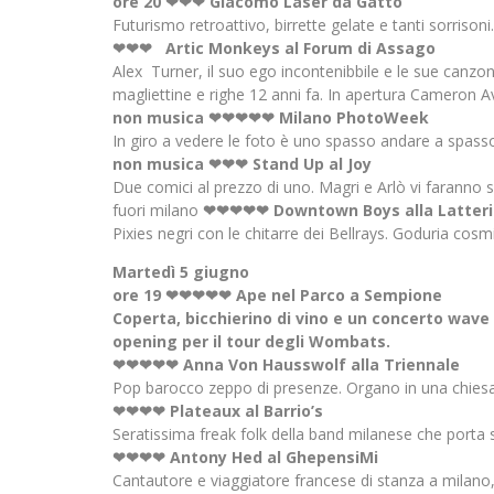
ore 20 ❤❤❤ Giacomo Laser da Gattò
Futurismo retroattivo, birrette gelate e tanti sorrison
❤❤❤ Artic Monkeys al Forum di Assago
Alex Turner, il suo ego incontenibbile e le sue canzo
magliettine e righe 12 anni fa. In apertura Cameron A
non musica ❤❤❤❤❤ Milano PhotoWeek
In giro a vedere le foto è uno spasso andare a spasso
non musica ❤❤❤ Stand Up al Joy
Due comici al prezzo di uno. Magri e Arlò vi faranno 
fuori milano
❤❤❤❤❤ Downtown Boys alla Latteri
Pixies negri con le chitarre dei Bellrays. Goduria cos
Martedì 5 giugno
ore 19 ❤❤❤❤❤ Ape nel Parco a Sempione
Coperta, bicchierino di vino e un concerto wav
opening per il tour degli Wombats.
❤❤❤❤❤ Anna Von Hausswolf alla Triennale
Pop barocco zeppo di presenze. Organo in una chies
❤❤❤❤ Plateaux al Barrio’s
Seratissima freak folk della band milanese che porta s
❤❤❤❤ Antony Hed al GhepensiMi
Cantautore e viaggiatore francese di stanza a milano, 