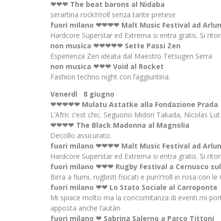
❤❤❤ The beat barons al Nidaba
serartina rock’n’roll senza tante pretese
fuori milano
❤❤❤❤ Malt Music Festival ad Arlu
Hardcore Superstar ed Extrema si entra gratis. Si ritor
non musica
❤❤❤❤❤ Sette Passi Zen
Esperienza Zen ideata dal Maestro Tetsugen Serra
non musica
❤❤❤ Void al Rocket
Fashion techno night con l’aggiuntina.
Venerdì 8 giugno
❤❤❤❤❤ Mulatu Astatke alla Fondazione Prada
L’Afric c’est chic. Seguono Midori Takada, Nicolas Lu
❤❤❤❤ The Black Madonna al Magnolia
Decollo assicurato.
fuori milano
❤❤❤❤ Malt Music Festival ad Arlu
Hardcore Superstar ed Extrema si entra gratis. Si ritor
fuori milano
❤❤❤ Rugby Festival a Cernusco sul
Birra a fiumi, rugbisti fisicati e pun’r’roll in rosa con
fuori milano
❤❤ Lo Stato Sociale al Carroponte
Mi spiace molto ma la concomitanza di eventi mi por
apposta anche l’autàn
fuori milano
❤ Sabrina Salerno a Parco Tittoni