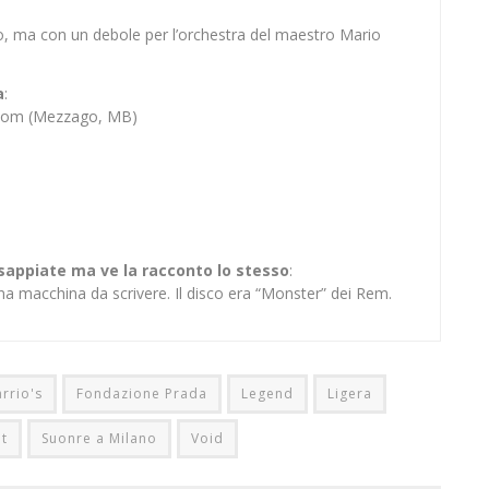
o, ma con un debole per l’orchestra del maestro Mario
a
:
Bloom (Mezzago, MB)
 sappiate ma ve la racconto lo stesso
:
na macchina da scrivere. Il disco era “Monster” dei Rem.
rrio's
Fondazione Prada
Legend
Ligera
t
Suonre a Milano
Void