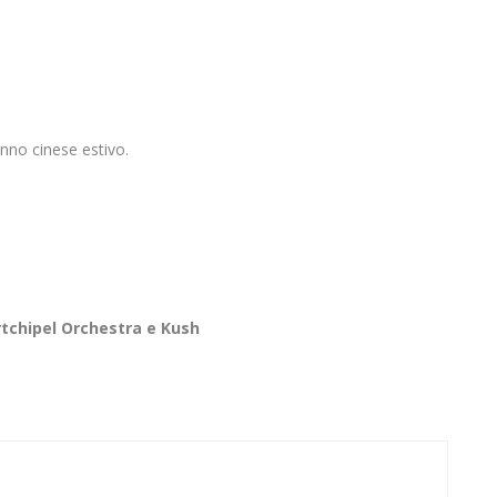
a
nno cinese estivo.
a
rtchipel Orchestra e Kush