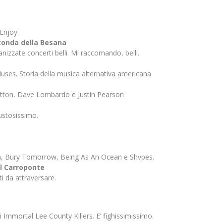
Enjoy.
tonda della Besana
izzate concerti belli. Mi raccomando, belli.
uses. Storia della musica alternativa americana
 Patton, Dave Lombardo e Justin Pearson
ustosissimo.
dria, Bury Tomorrow, Being As An Ocean e Shvpes.
 Carroponte
i da attraversare.
 Immortal Lee County Killers. E’ fighissimissimo.