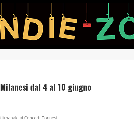
Milanesi dal 4 al 10 giugno
ttimanale ai Concerti Torinesi.