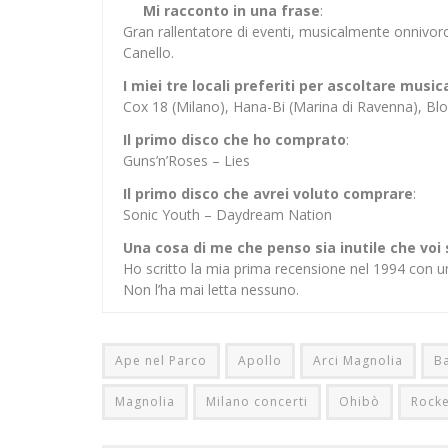
Mi racconto in una frase
:
Gran rallentatore di eventi, musicalmente onnivor
Canello.
I miei tre locali preferiti per ascoltare music
Cox 18 (Milano), Hana-Bi (Marina di Ravenna), 
Il primo disco che ho comprato
:
Guns’n’Roses – Lies
Il primo disco che avrei voluto comprare
:
Sonic Youth – Daydream Nation
Una cosa di me che penso sia inutile che voi
Ho scritto la mia prima recensione nel 1994 con u
Non l’ha mai letta nessuno.
Ape nel Parco
Apollo
Arci Magnolia
Ba
Magnolia
Milano concerti
Ohibò
Rocke