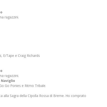
no
na ragazzini.
tz, E/Tape e Craig Richards
no
na ragazzini.
 Naviglio
 le Go Go Ponies e Ritmo Tribale.
ta alla Sagra della CIpolla Rossa di Breme. Ho comprato