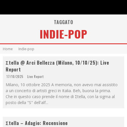
TAGGATO
INDIE-POP
Home
Indie-pop
Σtella @ Arci Bellezza (Milano, 10/10/25): Live
Report
17/10/2025
Live Report
Milano, 10 ottobre 2025 A memoria, non avevo mai assistito
a un concerto di artisti greci in Italia. Beh, buona la prima.
Che in questo caso prende il nome di Σtella, con la sigma al
posto della "S" dell'alf
...
Σtella – Adagio: Recensione