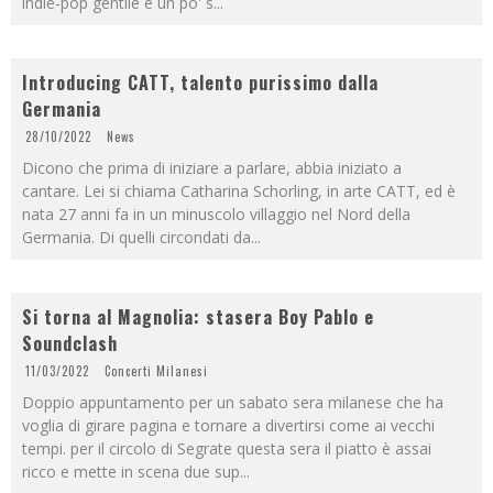
indie-pop gentile e un po' s
...
Introducing CATT, talento purissimo dalla
Germania
28/10/2022
News
Dicono che prima di iniziare a parlare, abbia iniziato a
cantare. Lei si chiama Catharina Schorling, in arte CATT, ed è
nata 27 anni fa in un minuscolo villaggio nel Nord della
Germania. Di quelli circondati da
...
Si torna al Magnolia: stasera Boy Pablo e
Soundclash
11/03/2022
Concerti Milanesi
Doppio appuntamento per un sabato sera milanese che ha
voglia di girare pagina e tornare a divertirsi come ai vecchi
tempi. per il circolo di Segrate questa sera il piatto è assai
ricco e mette in scena due sup
...