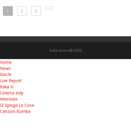
1
2
3
indie-zone.it© 2020
Home
News
Dischi
Live Report
Italia sì
Cinema Indy
Interviste
IZ Spiega Le Cose
Canzoni Bomba