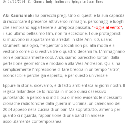
05/02/2024
Cinema Indy
,
IndieZone Spiega Le Cose
,
News
Aki Kaurismäki
ha parecchi pregi. Uno di questi è la sua capacità
di raccontare il presente attraverso immagini, personaggi e luoghi
che sembrano appartenere a un’epoca passata.
“Foglie al vento”
,
il suo ultimo bellissimo film, non fa eccezione. I due protagonisti
si muovono in appartamenti arredati in stile Anni ’60, usano
strumenti analogici, frequentano locali non più alla moda e si
vestono come ci si vestiva tre o quattro decenni fa. L’immaginario
non è particolarmente cool. Anzi, siamo parecchio lontani dalla
perfezione geometrica e modaiola alla Wes Andreson. Qui si ha
semplicemente l’impressione di fare breccia in un tempo “altro”,
riconoscibile perché già esperito, e per questo universale.
Eppure la storia, dicevamo, è di fatto ambientata ai giorni nostri. Il
regista finlandese ce lo ricorda in modo quasi ossessivo
puntellando la pellicola di indizi più o meno evidenti: le incessanti
cronache radiofoniche dalla guerra in Ucraina, un calendario del
2024 appeso nella cucina di un bar. Ma soprattutto, almeno per
quanto ci riguarda, l’apparizione di una band finlandese
assolutamente contemporanea.