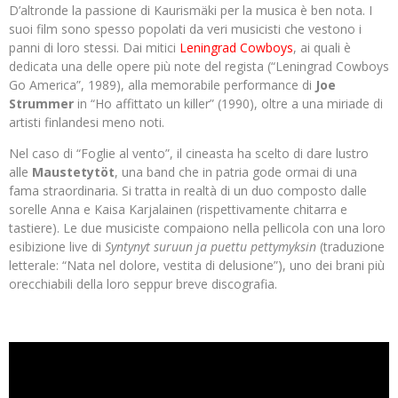
D’altronde la passione di Kaurismäki per la musica è ben nota. I
suoi film sono spesso popolati da veri musicisti che vestono i
panni di loro stessi. Dai mitici
Leningrad Cowboys
, ai quali è
dedicata una delle opere più note del regista (“Leningrad Cowboys
Go America”, 1989), alla memorabile performance di
Joe
Strummer
in “Ho affittato un killer” (1990), oltre a una miriade di
artisti finlandesi meno noti.
Nel caso di “Foglie al vento”, il cineasta ha scelto di dare lustro
alle
Maustetytöt
, una band che in patria gode ormai di una
fama straordinaria. Si tratta in realtà di un duo composto dalle
sorelle Anna e Kaisa Karjalainen (rispettivamente chitarra e
tastiere). Le due musiciste compaiono nella pellicola con una loro
esibizione live di
Syntynyt suruun ja puettu pettymyksin
(traduzione
letterale: “Nata nel dolore, vestita di delusione”), uno dei brani più
orecchiabili della loro seppur breve discografia.