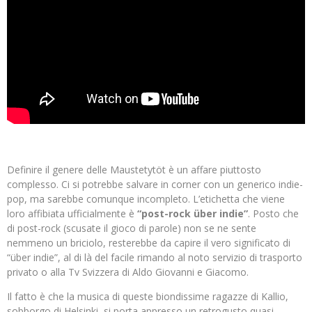
Definire il genere delle Maustetytöt è un affare piuttosto
complesso. Ci si potrebbe salvare in corner con un generico indie-
pop, ma sarebbe comunque incompleto. L’etichetta che viene
loro affibiata ufficialmente è
“post-rock über indie”
. Posto che
di post-rock (scusate il gioco di parole) non se ne sente
nemmeno un briciolo, resterebbe da capire il vero significato di
“über indie”, al di là del facile rimando al noto servizio di trasporto
privato o alla Tv Svizzera di Aldo Giovanni e Giacomo.
Il fatto è che la musica di queste biondissime ragazze di Kallio,
sobborgo di Helsinki, si porta appresso un retrogusto quasi