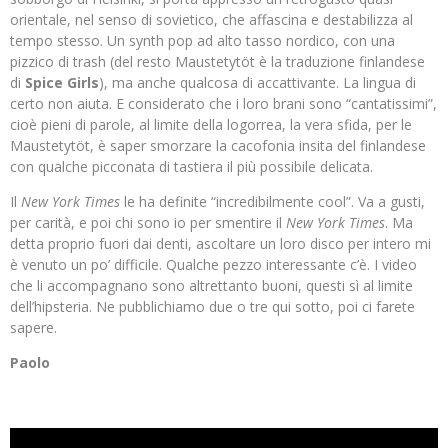
orientale, nel senso di sovietico, che affascina e destabilizza al
tempo stesso. Un synth pop ad alto tasso nordico, con una
pizzico di trash (del resto Maustetytöt è la traduzione finlandese
di
Spice Girls
), ma anche qualcosa di accattivante. La lingua di
certo non aiuta. E considerato che i loro brani sono “cantatissimi”,
cioè pieni di parole, al limite della logorrea, la vera sfida, per le
Maustetytöt, è saper smorzare la cacofonia insita del finlandese
con qualche picconata di tastiera il più possibile delicata.
Il
New York Times
le ha definite “incredibilmente cool”. Va a gusti,
per carità, e poi chi sono io per smentire il
New York Times
. Ma
detta proprio fuori dai denti, ascoltare un loro disco per intero mi
è venuto un po’ difficile. Qualche pezzo interessante c’è. I video
che li accompagnano sono altrettanto buoni, questi sì al limite
dell’hipsteria. Ne pubblichiamo due o tre qui sotto, poi ci farete
sapere.
Paolo