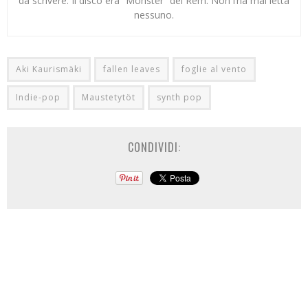
da scrivere. Il disco era “Monster” dei Rem. Non l’ha mai letta
nessuno.
Aki Kaurismäki
fallen leaves
foglie al vento
Indie-pop
Maustetytöt
synth pop
CONDIVIDI: