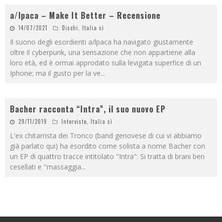
a/lpaca – Make It Better – Recensione
14/07/2021
Dischi
,
Italia sì
Il suono degli esordienti a/lpaca ha navigato giustamente
oltre il cyberpunk, una sensazione che non appartiene alla
loro età, ed è ormai approdato sulla levigata superfice di un
Iphone; ma il gusto per la ve
...
Bacher racconta “Intra”, il suo nuovo EP
29/11/2019
Interviste
,
Italia sì
L'ex chitarrista dei Tronco (band genovese di cui vi abbiamo
già parlato qui) ha esordito come solista a nome Bacher con
un EP di quattro tracce intitolato "Intra". Si tratta di brani ben
cesellati e "massaggia
...