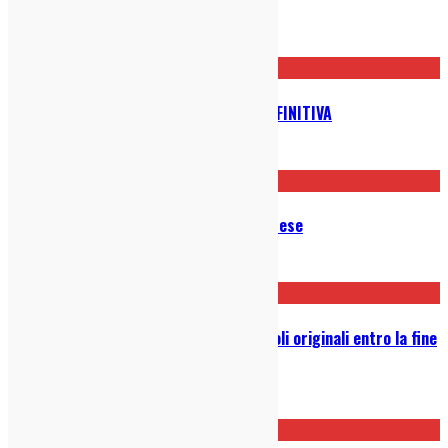
Roma, di Alfonso Cuarón (2018)
20/01/2019
Aggretsuko è la serie animata DEFINITIVA
24/04/2018
Stranger Things 3 Iniziano le Riprese
23/04/2018
Netflix vuole raggiungere 700 titoli originali entro la fine
del 2018
28/02/2018