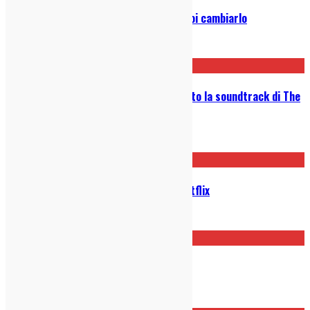
Stanco del tuo Corpo? Da oggi puoi cambiarlo
02/02/2018
Graham Coxon dei Blur ha composto la soundtrack di The
End of the F***ing World
18/01/2018
Tutte le novità di novembre su Netflix
26/10/2017
Big mouth, di Nick Kroll (2017)
07/10/2017