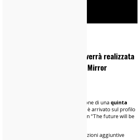
Cerca
Home
News
Netflix ha confermato che verrà realizzata
la quinta stagione di Black Mirror
07/03/2018
News
Netflix ha reso ufficiale la realizzazione di una
quinta
stagione
di
Black Mirror
. L’annuncio è arrivato sul profilo
Twitter ufficiale, lanciato dallo slogan “The future will be
brighter than ever”.
Per il momento non ci sono informazioni aggiuntive