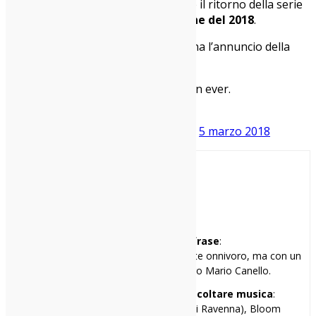
riguardo la data, ma è probabile che il ritorno della serie
di Charlie Brooker avverrà
per la fine del 2018
.
Ecco il
primo teaser
che accompagna l’annuncio della
nuova stagione
The future will be brighter than ever.
pic.twitter.com/slVeg3VPd7
— Black Mirror (@blackmirror)
5 marzo 2018
Paolo
Mi racconto in una frase
:
Gran rallentatore di eventi, musicalmente onnivoro, ma con un
debole per l’orchestra del maestro Mario Canello.
I miei tre locali preferiti per ascoltare musica
:
Cox 18 (Milano), Hana-Bi (Marina di Ravenna), Bloom