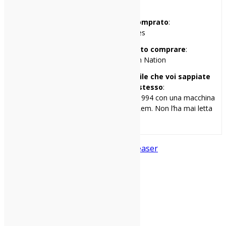
(Mezzago, MB)
Il primo disco che ho comprato
:
Guns’n’Roses – Lies
Il primo disco che avrei voluto comprare
:
Sonic Youth – Daydream Nation
Una cosa di me che penso sia inutile che voi sappiate
ma ve la racconto lo stesso
:
Ho scritto la mia prima recensione nel 1994 con una macchina
da scrivere. Il disco era “Monster” dei Rem. Non l’ha mai letta
nessuno.
Black Mirror
netflix
nuova stagione
teaser
Condividi: