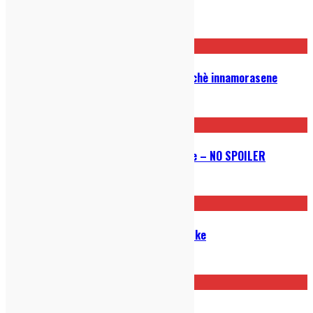
Post correlati
The End of the F***ing World: perchè innamorasene
17/11/2019
THE IRISHMAN di Martin Scorsese – NO SPOILER
08/11/2019
Anima è il nuovo disco di Thom Yorke
20/06/2019