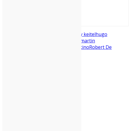
redazione
Al Pacino
disney
frank sheeran
harvey keitel
hugo
cabret
irishman
jimmy hoffa
joe pesci
martin
scorsese
Marvel
netflix
quentin tarantino
Robert De
Niro
russell bufalino
tribeca
Condividi: