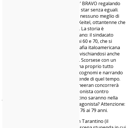
mostri sacri si sfidano a CHI E’ IL PIU’ BRAVO regalando
tre performance da consumatissime star senza eguali.
Robert De Niro, Joe Pesci, Al Pacino: nessuno meglio di
loro. Menzione d’onore per Harvey Keitel, ottantenne che
qui non ha molto spazio, purtroppo. La storia è
conosciuta da tutto il popolo americano: il sindacato
presieduto da Jimmy Hoffa negli anni 60 e 70, che si
avvaleva del braccio violento della mafia italoamericana
per mettere a tacere gli avversari, invischiandosi anche
(forse) nel duplice omicidio Kennedy. Scorsese con un
doppio flashback ci racconta tutto, ma proprio tutto
senza perdere pezzi, facendo nomi, cognomi e narrando
senza troppo enfatizzare le reali vicende di quel tempo.
Robert De Niro nei panni di Frank Sheeran concorrerà
all’Oscar come miglior attore protagonista contro
Joaquin Phoenix? E Joe Pesci e Al Pacino saranno nella
cinquina del miglior attore non protagonista? Attenzione:
stiamo parlando di un’età che va dai 76 ai 79 anni.
Ci sono citazioni e omaggi a Quentin Tarantino (il
maestro che elogia l’allievo), c’è una scena stupenda in cui