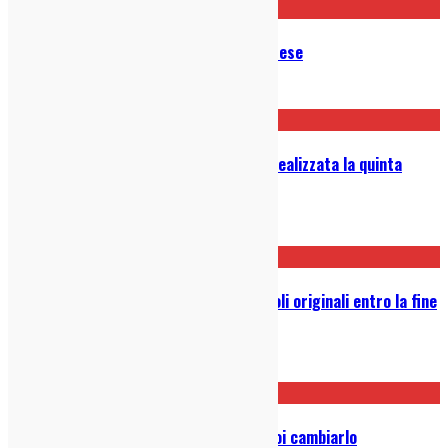
Stranger Things 3 Iniziano le Riprese
23/04/2018
Netflix ha confermato che verrà realizzata la quinta
stagione di Black Mirror
07/03/2018
Netflix vuole raggiungere 700 titoli originali entro la fine
del 2018
28/02/2018
Stanco del tuo Corpo? Da oggi puoi cambiarlo