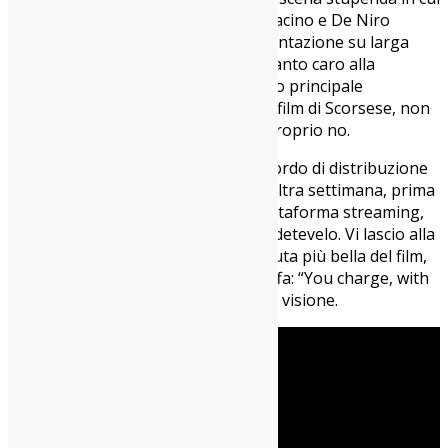
vedrete un abbraccio fraterno tra Pacino e De Niro
(entrambi in pigiama), c’è la sperimentazione su larga
scala del ringiovanimento digitale, tanto caro alla
Marvel/Disney quanto, quindi, al loro principale
detrattore. Sicuramente, come ogni film di Scorsese, non
è un film per femministe convinte. Proprio no.
Netflix ha deciso di prolungare l’accordo di distribuzione
nelle sale cinematografiche per un’altra settimana, prima
di farlo approdare sulla propria piattaforma streaming,
quindi se potete andate in sala e godetevelo. Vi lascio alla
mia videorecensione citando la battuta più bella del film,
pronunciata da Al Pacino/Jimmy Hoffa: “You charge, with
a gun. With a knife, you run”. Buona visione.