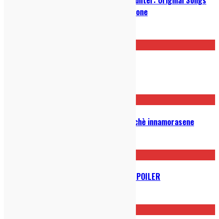
from the Motion Picture: Recensione
11/10/2021
5 Canzoni Bomba Uscite Oggi
01/12/2019
The End of the F***ing World: perchè innamorasene
17/11/2019
JOKER – La videorecensione con SPOILER
14/10/2019