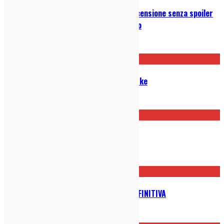
C’era una volta a Hollywood: la recensione senza spoiler
del nuovo film di Quentin Tarantino
23/09/2019
Anima è il nuovo disco di Thom Yorke
20/06/2019
Roma, di Alfonso Cuarón (2018)
20/01/2019
Aggretsuko è la serie animata DEFINITIVA
24/04/2018