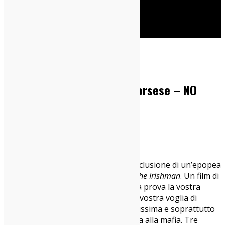
Cerca
Home
Cinema
THE IRISHMAN di Martin Scorsese – NO
SPOILER
08/11/2019
Cinema
,
Cinema Indy
Signore e signori, ecco la degna conclusione di un’epopea
gangster firmata Martin Scorsese:
The Irishman
. Un film di
ben tre ore e mezza che metterà alla prova la vostra
vescica (se lo vedrete al cinema) e la vostra voglia di
conoscere una storia articolata, bellissima e soprattutto
(come sempre) italoamericana legata alla mafia. Tre