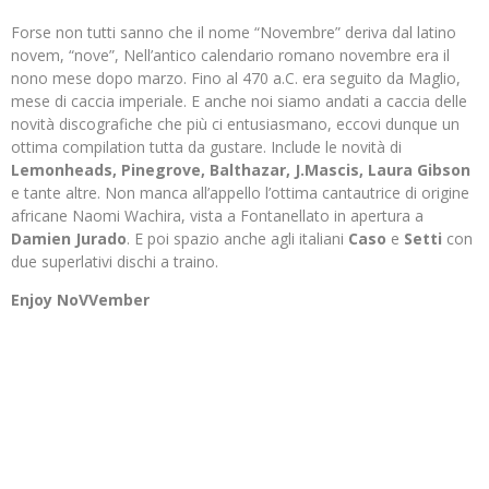
Forse non tutti sanno che il nome “Novembre” deriva dal latino
novem, “nove”, Nell’antico calendario romano novembre era il
nono mese dopo marzo. Fino al 470 a.C. era seguito da Maglio,
mese di caccia imperiale. E anche noi siamo andati a caccia delle
novità discografiche che più ci entusiasmano, eccovi dunque un
ottima compilation tutta da gustare. Include le novità di
Lemonheads, Pinegrove, Balthazar, J.Mascis, Laura Gibson
e tante altre. Non manca all’appello l’ottima cantautrice di origine
africane Naomi Wachira, vista a Fontanellato in apertura a
Damien Jurado
. E poi spazio anche agli italiani
Caso
e
Setti
con
due superlativi dischi a traino.
Enjoy NoVVember