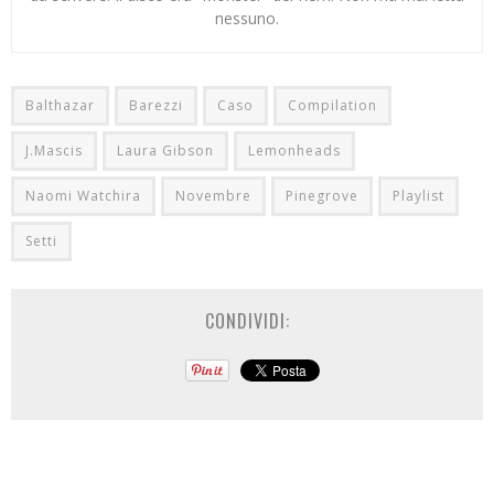
nessuno.
Balthazar
Barezzi
Caso
Compilation
J.Mascis
Laura Gibson
Lemonheads
Naomi Watchira
Novembre
Pinegrove
Playlist
Setti
CONDIVIDI: