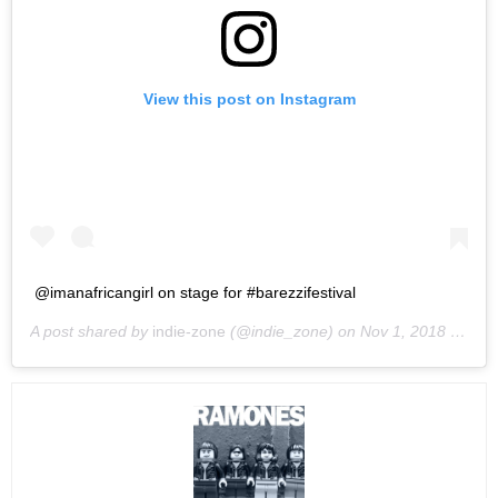
View this post on Instagram
@imanafricangirl on stage for #barezzifestival
A post shared by
indie-zone
(@indie_zone) on
Nov 1, 2018 at 1:21pm PDT