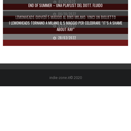
01/12/2022
END OF SUMMER – UNA PLAYLIST DEL DOTT. FLUIDO
06/10/2022
LEMONHEADS GIOVEDÌ 5 MAGGIO AL BIKO MILANO: VINCI UN BIGLIETTO
I LEMONHEADS TORNANO A MILANO IL 5 MAGGIO PER CELEBRARE “IT’S A SHAME
03/05/2022
ABOUT RAY”
28/02/2022
indie-zone.it© 2020