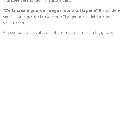
musicale del mondo + insulto a caso
“C’è la crisi e guarda i negozi sono tutti pieni” R
ispondete
secchi con sguardo terrorizzato
“
La gente si indebita e poi
s’ammazza.
Adesso basta cazzate, ascoltate un po di musica figa, ciao.