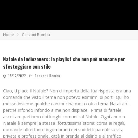
Home
Canzoni Bomba
Natale da Indiezoners: la playlist che non può mancare per
sfesteggiare con stile
15/12/2022
Canzoni Bomba
Ciao, ti piace il Natale? Non ci importa della tua risposta era una
domanda che visto il tema non potevo esimirmi di porti. Qui ho
messo insieme qualche canzoncina molto ok a tema Natalizio…
perchè infondo infondo a me non dispiace. Prima di fartele
ascoltare partiamo dai luoghi comuni sul Natale. Ogni anno a
Natale è sempre la stessa fottutissima storia: corsa ai regali,
domande altrettanto ingombranti dei suddetti parenti su vita
privata e professionale, città in prenda al delirio e al traffico,