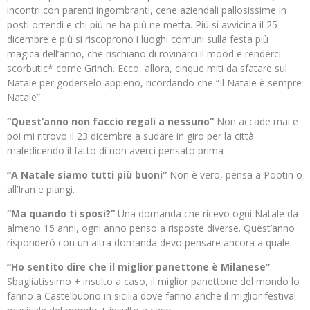
incontri con parenti ingombranti, cene aziendali pallosissime in
posti orrendi e chi più ne ha più ne metta. Più si avvicina il 25
dicembre e più si riscoprono i luoghi comuni sulla festa più
magica dell’anno, che rischiano di rovinarci il mood e renderci
scorbutic* come Grinch. Ecco, allora, cinque miti da sfatare sul
Natale per goderselo appieno, ricordando che “Il Natale è sempre
Natale”
“Quest’anno non faccio regali a nessuno”
Non accade mai e
poi mi ritrovo il 23 dicembre a sudare in giro per la città
maledicendo il fatto di non averci pensato prima
“A Natale siamo tutti più buoni”
Non è vero, pensa a Pootin o
all’Iran e piangi.
“Ma quando ti sposi?”
Una domanda che ricevo ogni Natale da
almeno 15 anni, ogni anno penso a risposte diverse. Quest’anno
risponderò con un altra domanda devo pensare ancora a quale.
“Ho sentito dire che il miglior panettone è Milanese”
Sbagliatissimo + insulto a caso, il miglior panettone del mondo lo
fanno a Castelbuono in sicilia dove fanno anche il miglior festival