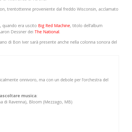
ernon, trentottenne proveniente dal freddo Wisconsin, acclamato
te, quando era uscito
Big Red Machine
, titolo dell’album
Aaron Dessner dei
The National
.
rano di Bon Iver sarà presente anche nella colonna sonora del
sicalmente onnivoro, ma con un debole per l’orchestra del
er ascoltare musica
:
ina di Ravenna), Bloom (Mezzago, MB)