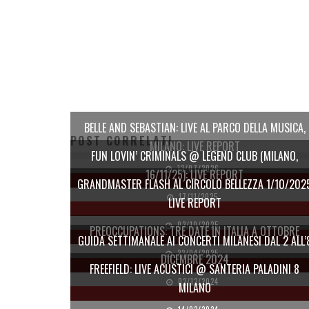
BELLE AND SEBASTIAN: LIVE AL PARCO DELLA MUSICA,
POST CORRELATI
MILANO: LIVE REPORT
FUN LOVIN’ CRIMINALS @ LEGEND CLUB (MILANO,
13/07/2026
16/11/25): LIVE REPORT
GRANDMASTER FLASH AL CIRCOLO BELLEZZA 1/10/202
17/11/2025
LIVE REPORT
02/10/2025
PREOCCUPATIONS: TRE DATE IN ITALIA A OTTOBRE
GUIDA SETTIMANALE AI CONCERTI MILANESI DAL 2 ALL’
23/04/2025
DICEMBRE 2024
FREEFIELD: LIVE ACUSTICI @ SANTERIA PALADINI 8
02/12/2024
MILANO