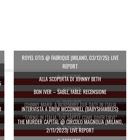
ROYEL OTIS @ FABRIQUE (MILANO, 03/12/25): LIVE
REPORT
04/12/2025
ALLA SCOPERTA DI JEHNNY BETH
5
14/10/2025
BON IVER – SABLE, FABLE: RECENSIONE
30/04/2025
JOHNNY MARR: A NOVEMBRE DUE DATE IN ITALIA
8
INTERVISTA A DREW MCCONNELL (BABYSHAMBLES):
22/04/2025
“TORNO IN ITALIA, QUI SAPETE COME DIVERTIRVI”
THE MURDER CAPITAL @ CIRCOLO MAGNOLIA (MILANO,
25/10/2024
2/11/2023): LIVE REPORT