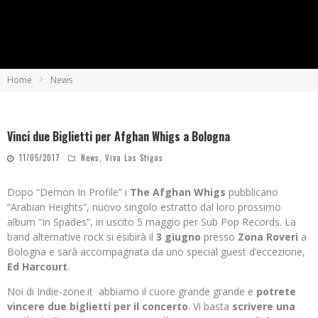
Home
News
Vinci due Biglietti per Afghan Whigs a Bologna
11/05/2017
News
,
Viva Las Sfigas
Dopo “Demon In Profile” i
The Afghan Whigs
pubblicano
“Arabian Heights”, nuovo singolo estratto dal loro prossimo
album “In Spades”, in uscito 5 maggio per Sub Pop Records. La
band alternative rock si esibirà il
3 giugno
presso
Zona Roveri
a
Bologna e sarà accompagnata da uno special guest d’eccezione,
Ed Harcourt
.
Noi di Indie-zone.it abbiamo il cuore grande grande e
potrete
vincere due biglietti per il concerto
. Vi basta
scrivere una