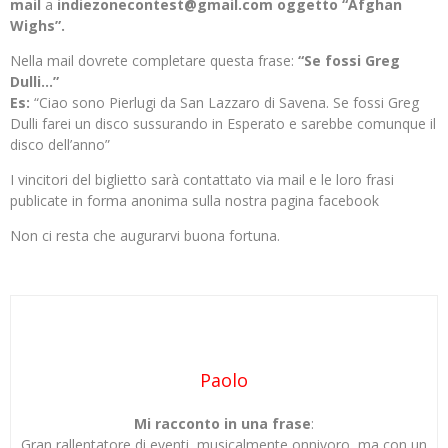
mail
a
indiezonecontest@gmail.com oggetto “Afghan
Wighs”.
Nella mail dovrete completare questa frase:
“Se fossi Greg
Dulli…”
Es:
“Ciao sono Pierlugi da San Lazzaro di Savena. Se fossi Greg
Dulli farei un disco sussurando in Esperato e sarebbe comunque il
disco dell’anno”
I vincitori del biglietto sarà contattato via mail e le loro frasi
publicate in forma anonima sulla nostra pagina facebook
Non ci resta che augurarvi buona fortuna.
Paolo
Mi racconto in una frase
:
Gran rallentatore di eventi, musicalmente onnivoro, ma con un