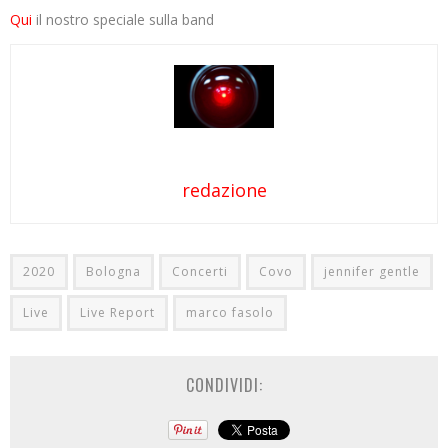
Qui
il nostro speciale sulla band
redazione
2020
Bologna
Concerti
Covo
jennifer gentle
Live
Live Report
marco fasolo
CONDIVIDI: