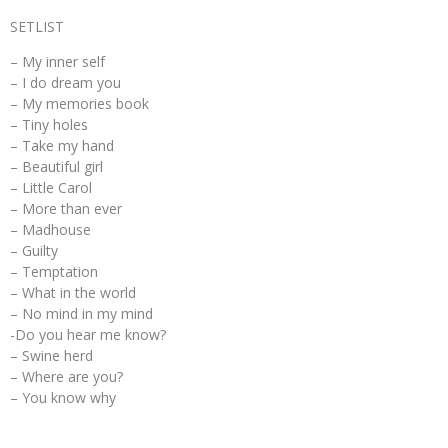
SETLIST
– My inner self
– I do dream you
– My memories book
– Tiny holes
– Take my hand
– Beautiful girl
– Little Carol
– More than ever
– Madhouse
– Guilty
– Temptation
– What in the world
– No mind in my mind
-Do you hear me know?
– Swine herd
– Where are you?
– You know why