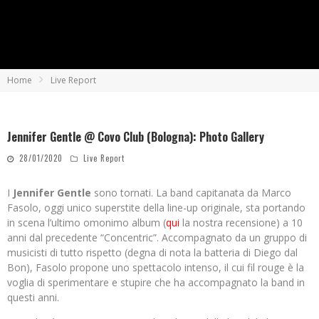
Home
Live Report
Jennifer Gentle @ Covo Club (Bologna): Photo Gallery
28/01/2020
Live Report
I
Jennifer Gentle
sono tornati. La band capitanata da Marco
Fasolo, oggi unico superstite della line-up originale, sta portando
in scena l’ultimo omonimo album (
qui
la nostra recensione) a 10
anni dal precedente “Concentric”. Accompagnato da un gruppo di
musicisti di tutto rispetto (degna di nota la batteria di Diego dal
Bon), Fasolo propone uno spettacolo intenso, il cui fil rouge è la
voglia di sperimentare e stupire che ha accompagnato la band in
questi anni.