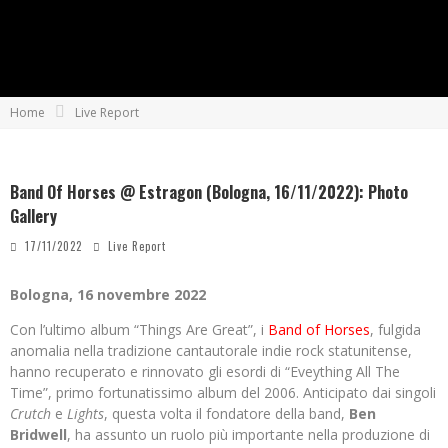
Home
Live Report
Band Of Horses @ Estragon (Bologna, 16/11/2022): Photo
Gallery
17/11/2022
Live Report
Bologna, 16 novembre 2022
Con l’ultimo album “Things Are Great”, i
Band of Horses
, fulgida
anomalia nella tradizione cantautorale indie rock statunitense,
hanno recuperato e rinnovato gli esordi di “Eveything All The
Time”, primo fortunatissimo album del 2006.
Anticipato dai singoli
Crutch
e
Lights
, questa volta il fondatore della band,
Ben
Bridwell
, ha assunto un ruolo più importante nella produzione di