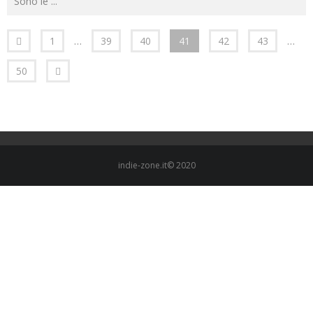
Sono le
...
1
…
39
40
41
42
43
…
50
indie-zone.it© 2020