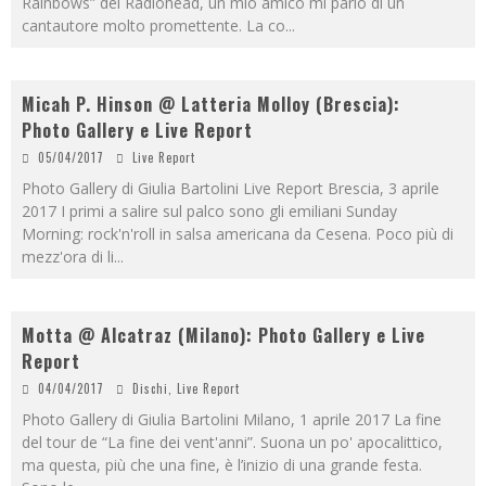
Rainbows” dei Radiohead, un mio amico mi parlò di un
cantautore molto promettente. La co
...
Micah P. Hinson @ Latteria Molloy (Brescia):
Photo Gallery e Live Report
05/04/2017
Live Report
Photo Gallery di Giulia Bartolini Live Report Brescia, 3 aprile
2017 I primi a salire sul palco sono gli emiliani Sunday
Morning: rock'n'roll in salsa americana da Cesena. Poco più di
mezz'ora di li
...
Motta @ Alcatraz (Milano): Photo Gallery e Live
Report
04/04/2017
Dischi
,
Live Report
Photo Gallery di Giulia Bartolini Milano, 1 aprile 2017 La fine
del tour de “La fine dei vent'anni”. Suona un po' apocalittico,
ma questa, più che una fine, è l’inizio di una grande festa.