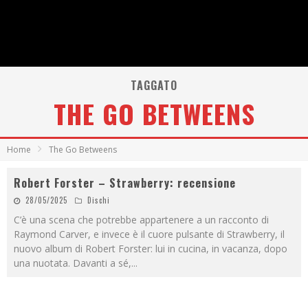
TAGGATO
THE GO BETWEENS
Home
The Go Betweens
Robert Forster – Strawberry: recensione
28/05/2025
Dischi
C’è una scena che potrebbe appartenere a un racconto di
Raymond Carver, e invece è il cuore pulsante di Strawberry, il
nuovo album di Robert Forster: lui in cucina, in vacanza, dopo
una nuotata. Davanti a sé,
...