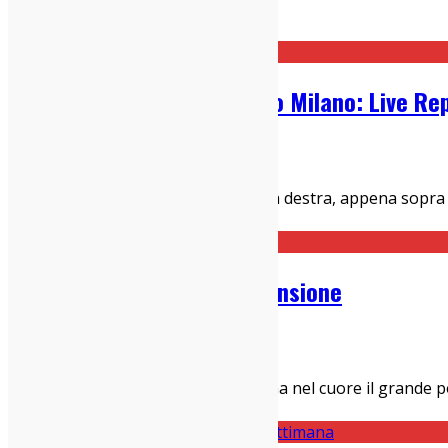
Home
The Beths
The Beths + Cherym @ Biko Milano: Live Re
16/04/2022
Concerti Milanesi
,
Live Report
Milano, 12 aprile 2022 Prima porta a destra, appena sopra 
nero su piastrella bianca. N
...
Ducks Ltd- Get Bleak: Recensione
18/06/2021
Dischi
Tom Mcgreevy vive a Toronto, ma ha nel cuore il grande po
Questo "Get Bleak" è la versione e
...