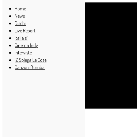
Home
News
Dischi
Live Report
Italia sì
Cinema Indy
Interviste
IZ Spiega Le Cose
Canzoni Bomba
Cerca
Taggato
The Beths