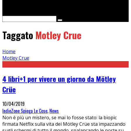
Cerca
Taggato
Motley Crue
Home
Motley Crue
4 libri+1 per vivere un giorno da Mötley
Crüe
10/04/2019
IndieZone Spiega Le Cose
,
News
Non è più un mistero, se mai lo fosse stato: la biopic
firmata Netflix sulla vita dei Mötley Crüe sta impazzando
sugli schermi di tutto il mondo, spalancando le porte su