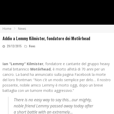
Home
News
Addio a Lemmy Kilmister, fondatore dei Motörhead
29/12/2015
News
Ian “Lemmy” Kilmister
, fondatore e cantante del gruppo heavy
metal britannico
Motörhead
, è morto all’età di 70 anni per un
cancro. La band ha annunciato sulla pagina Facebook la morte
del loro frontman: “Non c’è un modo semplice per dirlo… Il nostro
possente, nobile amico Lemmy è morto oggi, dopo un breve
battaglia con un tumore molto aggressivo.”
There is no easy way to say this…our mighty,
noble friend Lemmy passed away today after
a short battle with an extremely…