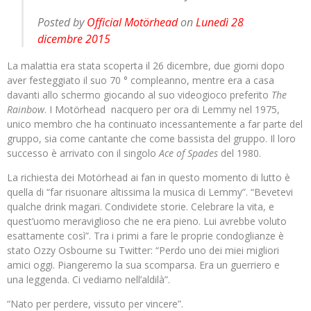
Posted by
Official Motörhead
on
Lunedì 28
dicembre 2015
La malattia era stata scoperta il 26 dicembre, due giorni dopo
aver festeggiato il suo 70 ° compleanno, mentre era a casa
davanti allo schermo giocando al suo videogioco preferito
The
Rainbow
. I Motörhead nacquero per ora di Lemmy nel 1975,
unico membro che ha continuato incessantemente a far parte del
gruppo, sia come cantante che come bassista del gruppo. Il loro
successo è arrivato con il singolo
Ace of Spades
del 1980.
La richiesta dei Motörhead ai fan in questo momento di lutto è
quella di “far risuonare altissima la musica di Lemmy”. “Bevetevi
qualche drink magari. Condividete storie. Celebrare la vita, e
quest’uomo meraviglioso che ne era pieno. Lui avrebbe voluto
esattamente così”. Tra i primi a fare le proprie condoglianze è
stato Ozzy Osbourne su Twitter: “Perdo uno dei miei migliori
amici oggi. Piangeremo la sua scomparsa. Era un guerriero e
una leggenda. Ci vediamo nell’aldilà”.
“Nato per perdere, vissuto per vincere”.