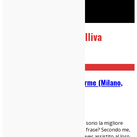
Cerca
Taggato
tommaso colliva
Home
tommaso colliva
Calibro 35 @ Teatro Dal Verme (Milano,
21/10/24): Live Report
23/10/2024
Concerti Milanesi
,
Live Report
Milano, 21 ottobre 2024 I Calibro 35 sono la migliore
band italiana. Come vi suona questa frase? Secondo me,
fa poche pieghe. Soprattutto dopo aver assistito al loro