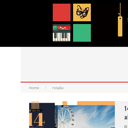
Home
rosalia
1
a