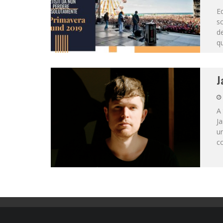
Ed
sc
de
qu
J
A 
Ja
un
co