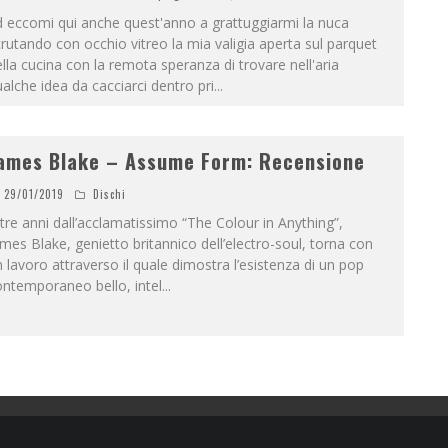
 eccomi qui anche quest'anno a grattuggiarmi la nuca
rutando con occhio vitreo la mia valigia aperta sul parquet
lla cucina con la remota speranza di trovare nell'aria
alche idea da cacciarci dentro pri
...
ames Blake – Assume Form: Recensione
29/01/2019
Dischi
tre anni dall’acclamatissimo “The Colour in Anything”,
mes Blake, genietto britannico dell’electro-soul, torna con
 lavoro attraverso il quale dimostra l’esistenza di un pop
ntemporaneo bello, intel
...