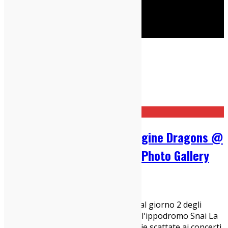
Cerca
Taggato
rkomi
Home
rkomi
Mother Mother, Rkomi, Imagine Dragons @
IDAYS (Milano, 11/6/2022): Photo Gallery
12/06/2022
Live Report
Milano, 11 giugno 2022 Siamo stati al giorno 2 degli
IDAYS, che quest'anno si tengono all'ippodromo Snai La
Maura. Ecco tutte le nostre fotografie scattate ai concerti