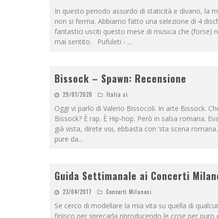
In questo periodo assurdo di staticità e divano, la 
non si ferma. Abbiamo fatto una selezione di 4 disc
fantastici usciti questo mese di musica che (forse) 
mai sentito. Pufuleti -
...
Bissock – Spawn: Recensione
29/01/2020
Italia sì
Oggi vi parlo di Valerio Bissocoli. In arte Bissock. C
Bissock? È rap. È Hip-hop. Però in salsa romana. Ev
già vista, direte voi, ebbasta con ‘sta scena romana.
pure da
...
Guida Settimanale ai Concerti Milan
23/04/2017
Concerti Milanesi
Se cerco di modellare la mia vita su quella di qualcun
finisco per sprecarla riproducendo le cose per puro