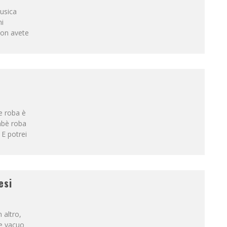
musica
hi
non avete
he roba è
abè roba
 E potrei
esi
 altro,
 e vacuo