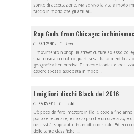
spirito di accettazione. Ma se vivo la vita a modo m
faccio in modo che gli altri ar
...
Rap Gods from Chicago: inchiniamoc
28/02/2017
News
Il movimento hiphop, la street culture ad esso colle
sua musica in quattro quarti si sa, ha un’identificazi
geografica ben precisa. Talmente iconica e localizz
essere spesso associata in modo
...
I migliori dischi Black del 2016
22/12/2016
Dischi
C’è poco da fare, mettere in fila le cose a fine anno, 
punto e recensire, è molto più che un diversivo, è q
necessità, sopratutto in ambito musicale. Ed ecco q
delle tante classifiche “
...