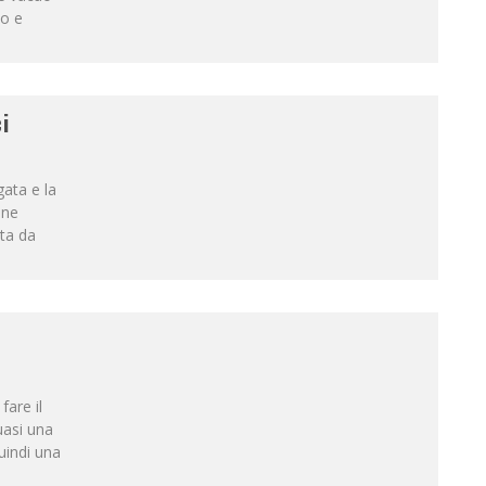
io e
i
gata e la
one
ata da
fare il
uasi una
uindi una