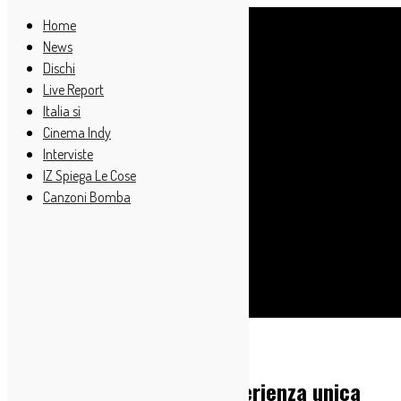
Home
News
Dischi
Live Report
Italia sì
Cinema Indy
Interviste
IZ Spiega Le Cose
Canzoni Bomba
Cerca
Home
Live Report
Siren Festival 2016: un’esperienza unica