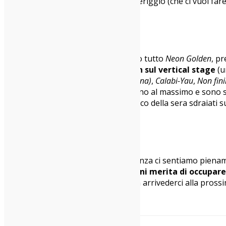
durante il suo sound check nel pomeriggio (che ci vuoi fare T
Notwist @ Siren Festival 2016
È il turno dei
Notwist
che eseguono tutto
Neon Golden
, p
minuti a sorpresa di
Josh T. Pearson sul vertical stage
(u
Vera Nabokov
,
Post Punk
,
FBYC (Sfortuna)
,
Calabi-Yau
,
Non fini
per i loro live, Contessa & Co. rendono al massimo e sono 
salute. Poco male, ci gustiamo il fresco della sera sdraiati 
I Cani @ Siren Festival 2016
Tirando le somme di questa esperienza ci sentiamo piename
e nel panorama dei Festival italiani merita di occupare 
Ventricina, siamo convinti che sia un arrivederci alla pross
A cura di Francesca Arceri