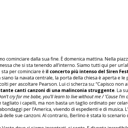
mo cominciare dalla sua fine. È domenica mattina. Nella piazz
ssa che si sta tenendo all’interno. Siamo tutti qui per un’al
e sta per cominciare è
il concerto più intenso del Siren Fes
iano la navata centrale, la porta della chiesa è aperta e le p
accolti per ascoltare Pearson. Lui ci scherza su: “Capisco non 
stante canti canzoni di una malinconia struggente
. La s
on’t cry for me babe, you’ll learn to live without me / ‘Cause I’m o
è tagliato i capelli, ma non basta un taglio ordinato per cela
abondaggi per l’America, vivendo di espedienti e di musica. L’
ità delle sue canzoni. Al contrario, Berlino è stata lo scenario
te a Vasto dove ci siamo incontrati, si sente. E diventa incr