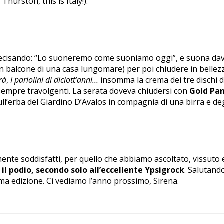
hurston, this is Italy!).
recisando: “Lo suoneremo come suoniamo oggi”, e suona davv
n balcone di una casa lungomare) per poi chiudere in bellez
rà
,
I pariolini di diciott’anni…
insomma la crema dei tre dischi 
sempre travolgenti. La serata doveva chiudersi con
Gold Pa
sull’erba del Giardino D’Avalos in compagnia di una birra e deg
nte soddisfatti, per quello che abbiamo ascoltato, vissuto 
il podio, secondo solo all’eccellente Ypsigrock
. Salutand
ima edizione. Ci vediamo l’anno prossimo, Sirena.