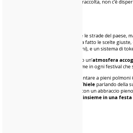
una dimensione sempre comunque raccolta, non c’è dispersio
Adam Green @ Siren Festival 2016
Il pubblico c’è, riempiamo la piazza e le strade del paese, 
l’organizzazione di
DNA Concerti
ha fatto le scelte giuste
parola BASTA se si parla di arrosticini), e un sistema di tok
Tutti questi ingredienti restituiscono un’
atmosfera accogli
famiglia di amanti della musica. E come in ogni festival che si
Così non ci sembra affatto strano cantare a pieni polmoni
fotografi, bersi una birra con
Joan Thiele
parlando della s
pranzo con
Josh T. Pearson
chiusa con un abbraccio pieno 
questo weekend:
pubblico e artisti insieme in una festa 
Editors @ Siren Festival 2016
VENERDÌ 22 luglio 2016