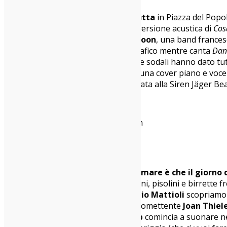
Per noi il festival comincia con
Calcutta
in Piazza del Popol
Oroscopo
. In chiusura ci regala una versione acustica di
Cos
Green
accompagnato dai
Coming Soon
, una band frances
all’altra del palco col suo sorriso serafico mentre canta
Dan
mezza di concerto in cui Tom Smith e sodali hanno dato tut
per farci prendere respiro solo con una cover piano e voce
andare a dormire e chiudiamo la serata alla Siren Jäger B
The Thurston Moore Group @ Siren
Festival 2016
SABATO 23 luglio 2016
Il vantaggio di fare un festival al mare è che il giorno 
(convenzionato con il Siren), fra bagni, pisolini e birrette 
presentazione di
Superonda
di Valerio Mattioli
scopriamo c
paese). Al tramonto ascoltiamo la promettente
Joan Thiel
perché
The Thurston Moore Group
comincia a suonare ne