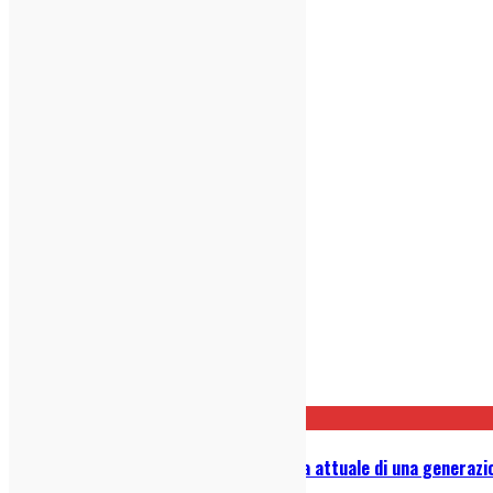
Post correlati
Velleità de I Cani: racconto ancora attuale di una generazi