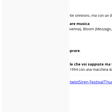
Paolo
Mi racconto in una frase
:
Gran rallentatore di eventi, musicalmente onnivoro, ma con un d
I miei tre locali preferiti per ascoltare musica
:
Cox 18 (Milano), Hana-Bi (Marina di Ravenna), Bloom (Mezzago
Il primo disco che ho comprato
:
Guns’n’Roses – Lies
Il primo disco che avrei voluto comprare
:
Sonic Youth – Daydream Nation
Una cosa di me che penso sia inutile che voi sappiate ma 
Ho scritto la mia prima recensione nel 1994 con una macchina da 
Adam Green
Calcutta
editors
I Cani
Notwist
Siren Festival
Thu
Condividi: