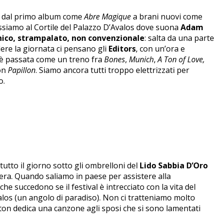
i dal primo album come
Abre Magique
a brani nuovi come
assiamo al Cortile del Palazzo D’Avalos dove suona
Adam
nico, strampalato, non convenzionale
: salta da una parte
udere la giornata ci pensano gli
Editors
, con un’ora e
a è passata come un treno fra
Bones
,
Munich
,
A Ton of Love,
con
Papillon
. Siamo ancora tutti troppo elettrizzati per
o.
 tutto il giorno sotto gli ombrelloni del
Lido Sabbia D’Oro
o sera. Quando saliamo in paese per assistere alla
e succedono se il festival è intrecciato con la vita del
alos (un angolo di paradiso). Non ci tratteniamo molto
on dedica una canzone agli sposi che si sono lamentati