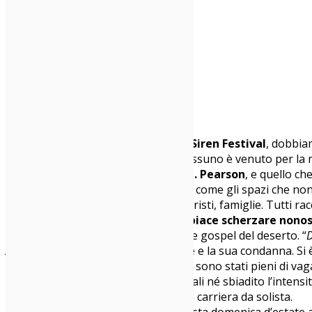
25/07/2016
Live Report
Niente foto per Josh T.
Pearson
Per raccontarvi questa edizione del
Siren Festival
, dobbia
lunga fila silenziosa e composta. Nessuno è venuto per la me
uomo venuto dal Texas. Lui è
Josh T. Pearson
, e quello ch
Tutte le panche sono occupate, così come gli spazi che non s
festival, ma anche gente di Vasto, turisti, famiglie. Tutti r
molto fra un brano e l’altro,
a Josh piace scherzare nono
una voce da predicatore, da cantante gospel del deserto. “
D
Are Loosed
e dichiara la sua missione e la sua condanna. Si 
scioglimento dei
Lift to Experience
sono stati pieni di vag
ha cancellato la polvere sui suoi stivali né sbiadito l’intens
forma, il punto di partenza della sua carriera da solista.
Tutta la strada fatta fin lì, fino a questa domenica d’esta