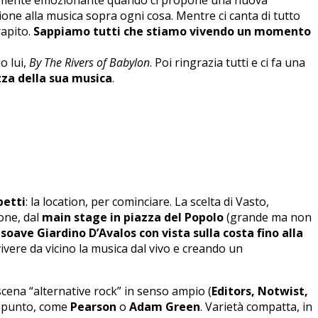
zione alla musica sopra ogni cosa. Mentre ci canta di tutto
rapito.
Sappiamo tutti che stiamo vivendo un momento
o lui,
By The Rivers of Babylon
. Poi ringrazia tutti e ci fa una
zza della sua musica
.
petti
: la location, per cominciare. La scelta di Vasto,
ione, dal
main stage in piazza del Popolo
(grande ma non
 soave Giardino D’Avalos con vista sulla costa fino alla
vivere da vicino la musica dal vivo e creando un
scena “alternative rock” in senso ampio (
Editors, Notwist,
 appunto, come
Pearson
o
Adam Green
. Varietà compatta, in