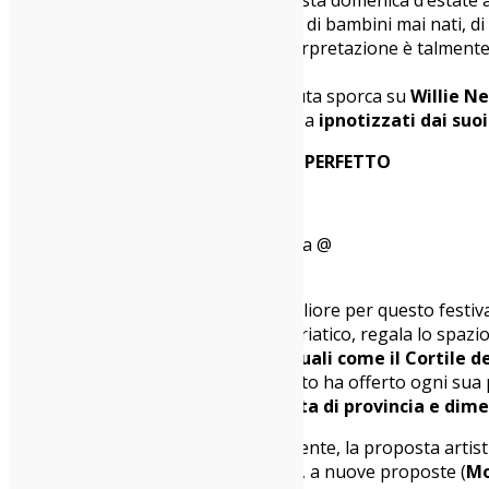
canzone,
Still Born To Rock
, che parla di bambini mai nati, d
questo, Pearson piange. La sua interpretazione è talment
unico
.
In chiusura, Josh racconta una battuta sporca su
Willie N
foto ricordo. Noi usciamo dalla chiesa
ipnotizzati dai suo
GLI INGREDIENTI PER UN FESTIVAL PERFETTO
Calcutta duetta con Niccolò Contessa @
Siren Festival 2016
Non poteva esserci conclusione migliore per questo festival 
cittadina tranquilla affacciata sull’Adriatico, regala lo spa
grandissimo), ai
palchi medi o inusuali come il Cortile d
terrazza di una casa in paese
. Vasto ha offerto ogni sua 
gustosissimo corto circuito fra vita di provincia e dim
La spina dorsale la fornisce, ovviamente, la proposta artist
Thurston Moore, I Cani, Calcutta
), a nuove proposte (
Mo