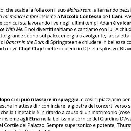
o, che scalda la folla con il suo
Mainstream
, alternando pezz
a mi manchi a fare
insieme a
Niccolò Contessa
de
I Cani
. P
e con cui sta lavorando live negli ultimi tempi. Adam è
vulca
ce With Me
. E noi divertiti saltiamo e cantiamo con lui. A chi
to: grande suono sul palco, energia travolgente, la scalett
 di
Dancer in the Dark
di Springsteen e chiudere in bellezza 
each dove
Clap! Clap!
mette in piedi un DJ set esplosivo. Brav
dopo ci si può rilassare in spiaggia
, e così ci piazziamo per
fresche in attesa di ricominciare la giostra dei concerti vers
he la timetable è in ritardo a causa di un matrimonio (cose ch
e
insieme agli
Etna
nella bellissima cornice del Giardino D’Av
l Cortile del Palazzo. Sempre supersonico e potente, Thurst