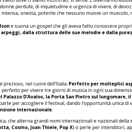
i donne perdute, di inquietudine e urgenza di vivere, di devo
e intensa, onesta, potente che nessuno muove un muscolo, 
elson
e suona un gospel che gli aveva fatto conoscere propri
i arpeggi, dalla struttura delle sue melodie e dalla pure
prezioso, nel cuore dell’Italia.
Perfetto per molteplici as
zio perfetto per vivere tre giorni di musica in ogni sua dimens
el Palazzo D’Avalos, la Porta San Pietro sul lungomare, il
parte per accogliere il festival, dando l’opportunità unica di 
ensione internazionale
.
ica, che alterna grandi nomi internazionali e nazionali della 
tta, Cosmo, Joan Thiele, Pop X
) o perle per intenditori,