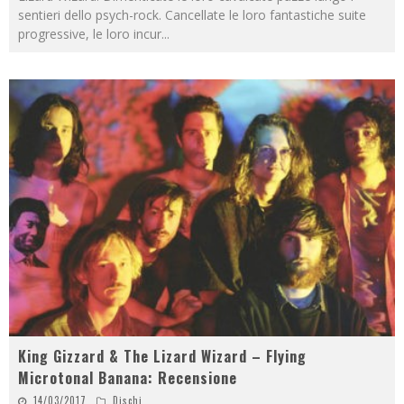
sentieri dello psych-rock. Cancellate le loro fantastiche suite
progressive, le loro incur
...
King Gizzard & The Lizard Wizard – Flying
Microtonal Banana: Recensione
14/03/2017
Dischi