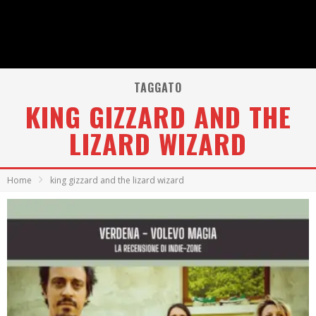
TAGGATO
KING GIZZARD AND THE
LIZARD WIZARD
Home
king gizzard and the lizard wizard