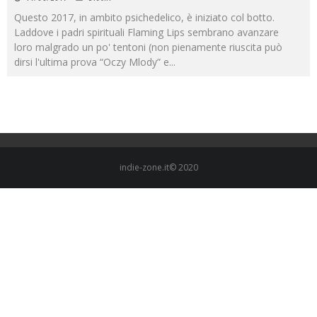
Questo 2017, in ambito psichedelico, è iniziato col botto.
Laddove i padri spirituali Flaming Lips sembrano avanzare
loro malgrado un po' tentoni (non pienamente riuscita può
dirsi l'ultima prova “Oczy Mlody” e
...
indie-zone.it© 2020