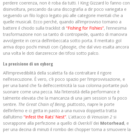
perdere coerenza, non è roba da tutti. I King Gizzard lo fanno con
disinvoltura, pescando da una discografia a dir poco variegata e
seguendo un filo logico legato più alle categorie mentali che a
quelle musicali. Ecco perché, quando all’improvviso tornano a
battere il chiodo sulla tracklist di
“Fishing for Fishies”
, l’ennesima
trasformazione non sa tanto di contropiede, quanto di manovra
avvolgente in cerca dell’imbeccata sotto porta. Il meritato gol
arriva dopo pochi minuti con
Cyboogie
, che dal vivo esalta ancora
una volta le doti danzerecce dei tifosi sotto palco.
La precisione di un cyborg
All’imprevedibilità della scaletta fa da contraltare il rigore
nell’esecuzione. È vero, c’è poco spazio per l’improvvisazione, e
per una band che fa dell’eccentricità la sua colonna portante può
suonare come una pecca. Ma l’intensità della performance è
talmente elevata che la mancanza di una jam session si fa poco
sentire.
The Great Chain of Being
, piuttosto, riapre le porte
dell’inferno e ci getta in pasto a una nuova doppietta tratta
dall’ultimo
“Infest the Rats’ Nest”
. L’attacco di
Venusian 2
si
sovrappone alla perfezione a quello di
Overkill
dei
Motorhead
, e
per una decina di minuti il rombo dei chopper torna a smuovere la