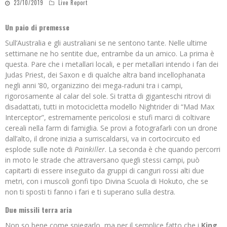
23/10/2019
Live Report
Un paio di premesse
Sull’Australia e gli australiani se ne sentono tante. Nelle ultime
settimane ne ho sentite due, entrambe da un amico. La prima è
questa. Pare che i metallari locali, e per metallari intendo i fan dei
Judas Priest, dei Saxon e di qualche altra band incellophanata
negli anni ’80, organizzino dei mega-raduni tra i campi,
rigorosamente al calar del sole. Si tratta di giganteschi ritrovi di
disadattati, tutti in motocicletta modello Nightrider di “Mad Max
Interceptor”, estremamente pericolosi e stufi marci di coltivare
cereali nella farm di famiglia. Se provi a fotografarli con un drone
dall’alto, il drone inizia a surriscaldarsi, va in cortocircuito ed
esplode sulle note di
Painkiller
. La seconda è che quando percorri
in moto le strade che attraversano quegli stessi campi, può
capitarti di essere inseguito da gruppi di canguri rossi alti due
metri, con i muscoli gonfi tipo Divina Scuola di Hokuto, che se
non ti sposti ti fanno i fari e ti superano sulla destra.
Due missili terra aria
Non so bene come spiegarlo, ma per il semplice fatto che i
King