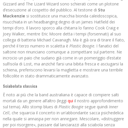
Gizzard and The Lizard Wizard sono schierati come un plotone
d’esecuzione al cospetto del pubblico. Al testone di
Stu
Mackenzie
si sostituisce una macchia bionda caleidoscopica,
risucchiata in un headbanging degno di un James Hatfield dei
tempi d’oro. Il lavoro sporco alla chitarra lo fanno Cook Craig e
Joey Walker, mentre Eric Moore detta i tempi (forsennati) al suo
collega di batteria Michael Cavanagh. Ma è già ora di tirare il fiato,
perché il terzo numero in scaletta è
Plastic Boogie
. I fanatici del
saltone non rinunciano comunque a zompettare sul parterre. Ne
incrocio un paio che sudano già come in un pomeriggio d’estate
sull’isola di Lost, ma anziché farsi una bibita fresca e asciugarsi la
schiena, preferiscono levarsi la maglietta e mostrare una terribile
follicolite in stato drammaticamente avanzato.
Sciabolata classica
È noto ai più che la band australiana è capace di compiere salti
mortali da un genere all’altro (leggi
qui
il nostro approfondimento
sul tema). Allo stomp blues di
Plastic Boogie
segue quindi
Inner
Cell
, che squarcia il concerto in un’abbondante sacca psichedelica
nella quale si annaspa per non annegare. Mescolare, «distruggere
per poi risorgere», passare dal lanciarazzi alla sciabola senza