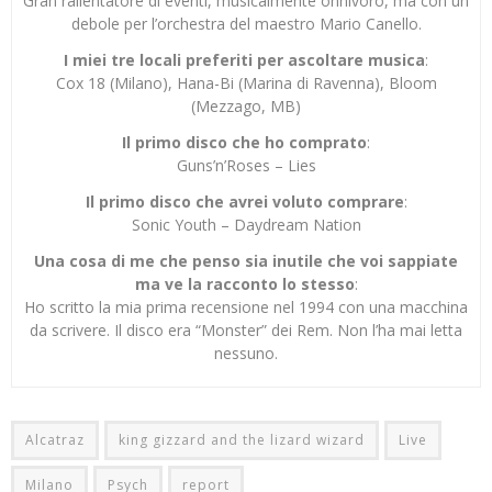
Gran rallentatore di eventi, musicalmente onnivoro, ma con un
debole per l’orchestra del maestro Mario Canello.
I miei tre locali preferiti per ascoltare musica
:
Cox 18 (Milano), Hana-Bi (Marina di Ravenna), Bloom
(Mezzago, MB)
Il primo disco che ho comprato
:
Guns’n’Roses – Lies
Il primo disco che avrei voluto comprare
:
Sonic Youth – Daydream Nation
Una cosa di me che penso sia inutile che voi sappiate
ma ve la racconto lo stesso
:
Ho scritto la mia prima recensione nel 1994 con una macchina
da scrivere. Il disco era “Monster” dei Rem. Non l’ha mai letta
nessuno.
Alcatraz
king gizzard and the lizard wizard
Live
Milano
Psych
report