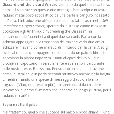
Gizzard and the Lizard Wizard
vengano da quella stessa terra,
entro all’Alcatraz con queste due immagini ben scolpite in testa:
raduno metal post-apocalittico da una parte e canguro incazzato
dall’altra. L’introduzione affidata alle due fucilate trash metal
Self-
Immolate
e
Organ Farmer,
sparate dalle stesse canne mozze in
dotazione agli
Anthrax
di “Spreading the Disease”, mi
convincono dell’autenticità di quei due racconti. Parto con la
schiena appoggiata alla transenna del mixer e vedo due amici
schizzare in avanti come marsupiali in ritardo per la cena. Alzo gli
occhi al cielo e accompagno con lo sguardo un paio di birre che
sorvolano la platea impazzita. Giunti all’apice del volo, i due
bicchieri si capottano miserabilmente e sversano il carburante
sulle nostre teste. Benissimo. Penso ai droni in perlustrazione sui
campi australiani e in pochi secondi mi ritrovo anch’io nella bolgia.
E mentre mando una specie di messaggio d’addio alla mia
ragazza (“Ciao, non respiro più”), mi viene quasi da chiedere
indicazioni al primo fulminato che incontro nel pogo (“Scusa, per il
raduno metal?”).
Sopra e sotto il palco
Nel frattempo, quello che succede sul palco è poco chiaro. I King