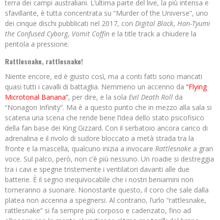
terra dei campi australiani. L’ultima parte del live, la più intensa e
sfavillante, è tutta concentrata su “Murder of the Universe”, uno
dei cinque dischi pubblicati nel 2017, con
Digital Black
,
Han-Tyumi
the Confused Cyborg
,
Vomit Coffin
e la title track a chiudere la
pentola a pressione.
Rattlesnake, rattlesnake!
Niente encore, ed è giusto così, ma a conti fatti sono mancati
quasi tutti i cavalli di battaglia. Nemmeno un accenno da
“Flying
Microtonal Banana”
, per dire, e la sola
Evil Death Roll
da
“Nonagon Infinity”. Ma è a questo punto che in mezzo alla sala si
scatena una scena che rende bene l’idea dello stato psicofisico
della fan base dei King Gizzard. Con il serbatoio ancora carico di
adrenalina e il rivolo di sudore bloccato a metà strada tra la
fronte e la mascella, qualcuno inizia a invocare
Rattlesnake
a gran
voce. Sul palco, però, non c’è più nessuno. Un roadie si destreggia
tra i cavi e spegne tristemente i ventilatori davanti alle due
batterie. È il segno inequivocabile che i nostri beniamini non
torneranno a suonare. Nonostante questo, il coro che sale dalla
platea non accenna a spegnersi. Al contrario, l’urlo “rattlesnake,
rattlesnake” si fa sempre più corposo e cadenzato, fino ad