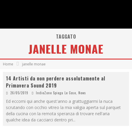
TAGGATO
JANELLE MONAE
Home
janelle monae
14 Artisti da non perdere assolutamente al
Primavera Sound 2019
26/05/2019
IndieZone Spiega Le Cose
,
News
Ed eccomi qui anche quest'anno a grattuggiarmi la nuca
scrutando con occhio vitreo la mia valigia aperta sul parquet
della cucina con la remota speranza di trovare nell'aria
qualche idea da cacciarci dentro pri
...