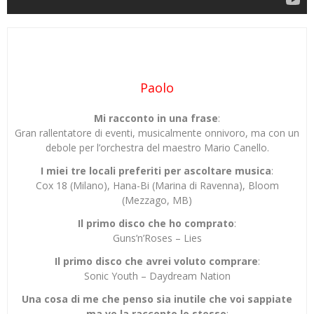
Paolo
Mi racconto in una frase
:
Gran rallentatore di eventi, musicalmente onnivoro, ma con un
debole per l’orchestra del maestro Mario Canello.
I miei tre locali preferiti per ascoltare musica
:
Cox 18 (Milano), Hana-Bi (Marina di Ravenna), Bloom
(Mezzago, MB)
Il primo disco che ho comprato
:
Guns’n’Roses – Lies
Il primo disco che avrei voluto comprare
:
Sonic Youth – Daydream Nation
Una cosa di me che penso sia inutile che voi sappiate
ma ve la racconto lo stesso
: