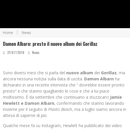
Home
News
Damon Albarn: presto il nuovo album dei Gorillaz
21/07/2016
News
Sono diversi mesi che si parla del
nuovo album
dei
Gorillaz
, ma
ancora nessuna notizia sulla data di uscita.
Damon Albarn
ha
dichiarato in una recente intervista che ” dovrebbe essere pronto
presto” e che stanno quagliando le cose e che a lui piace
moltissimo. È da settembre che continuano a stuzzicarci
Jamie
Hewlett e Damon Albarn
, confermando che stanno lavorando
insieme per il seguito di
Plastic Beach
, ma a luglio siamo ancora in
attesa di saperne di più.
Qualche mese fa su Instagram, Hewlett ha pubblicato dei video