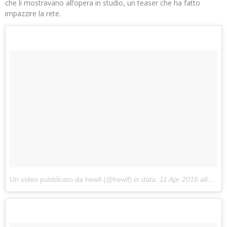
che li mostravano all’opera in studio, un teaser che ha fatto
impazzire la rete.
Un video pubblicato da hewll (@hewll)
in data:
11 Apr 2016 alle ore 07:07 PDT