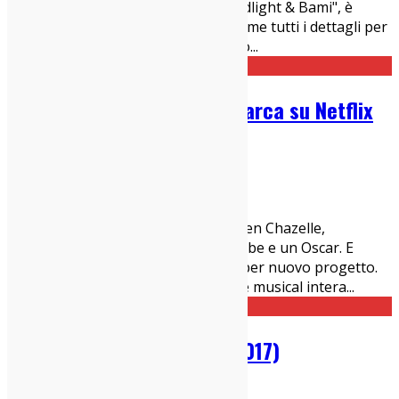
documentario su Grace Jones "Bloodlight & Bami", è
arrivato il momento di mettere insieme tutti i dettagli per
capirci di più. Il film, ha già debuttato
...
Il regista di ‘La La Land’ sbarca su Netflix
per una serie musical
04/09/2017
Cinema Indy
,
News
Ormai il nome è una garanzia: Damien Chazelle,
trentadue anni e già due Golden Globe e un Oscar. E
proprio lui è stato scelto da Netflix per nuovo progetto.
Si intitolerà The Eddy, la nuova serie musical intera
...
Atypical, di Seth Gordon (2017)
02/09/2017