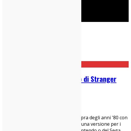
Cerca
Cinema Indy
Home
Cinema Indy
Scarica gratis il videogioco di Stranger
Things in stile anni ’80
04/10/2017
Cinema Indy
,
News
Volete davvero entrare nel Sotto Sopra degli anni '80 con
Stranger Things? Ora è possibile in una versione per i
nostalgici dei pixel art a 16 bit del Nintendo o del Sega.