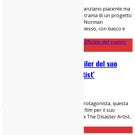
Cinema Indy
New York interno giorno. Un uomo anziano piacente ma
dall’aspetto qualunque organizza la trama di un progetto
vincente in un tiepido inverno. Lui è Norman
Oppenheimer, un Richard Gere perplesso, con basco e
cap
...
James Franco: guarda il trailer del suo
nuovo film ‘The Disaster Artist’
13/09/2017
Cinema Indy
,
News
James Franco, oltre che i panni del protagonista, questa
volta, veste anche quelli di regista. Il film per il suo
debutto dietro la cinepresa si intitola The Disaster Artist,
di cui è stato diffuso un nuovo tra
...