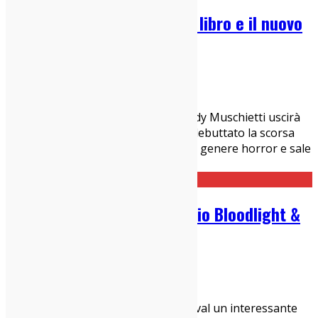
IT: Tutte le Differenze tra il libro e il nuovo
film (no spoiler)
12/09/2017
Cinema Indy
Il nuovo remake di IT del regista Andy Muschietti uscirà
in italia il 19 ottobre. In america ha debuttato la scorsa
settimana con un incasso record nel genere horror e sale
la temperatura. Eccovi un elenco di
...
Grace Jones: il documentario Bloodlight &
Bami (tutti i dettagli)
11/09/2017
Cinema Indy
,
News
Presentato ieri al Toronto film Festival un interessante