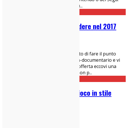
Tutto è come avete visto e amato su
...
10 Documentari da non perdere nel 2017
28/09/2017
Cinema Indy
Arrivati a fine settembre è il momento di fare il punto
della situazione. Se vi piacciono i film-documentario e vi
sentite persi nel mare magnun dell'offerta eccovi una
lista di 10 documentari del 2017 da non p
...
Stranger Things: il video/gioco in stile
Lucas Arts
28/09/2017
Cinema Indy
,
News