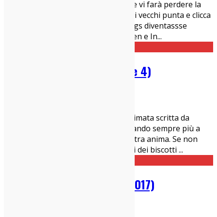
Sta girando un video su Youtube che vi farà perdere la
testa. Vi ricordate Monkey Islands e i vecchi punta e clicca
della Lucas Arts? E se Stranger Things diventassse
un’avventura sulla stile Zak McKraken e In
...
BoJack Horseman (stagione 4)
19/09/2017
Cinema Indy
Torna con la 4a stagione la serie animata scritta da
Raphael Bob-Waksberg e lo fa scavando sempre più a
fondo in quell'angolo buio della nostra anima. Se non
avete mai visto BoJack immaginatevi dei biscotti
...
Norman, di Joseph Cedar (2017)
17/09/2017