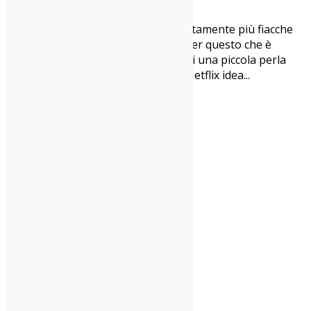
Cinema Indy
Le programmazioni estive sono solitamente più fiacche
che nel resto dell'anno ed è anche per questo che è
ancora più bello trovarsi a parlare di una piccola perla
come Atypical. Serie di produzione Netflix idea
...
1
…
7
8
9
10
11
…
24
indie-zone.it© 2020