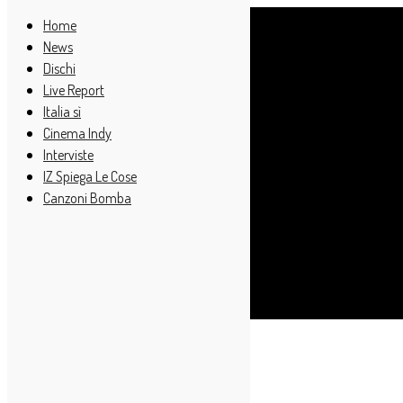
Home
News
Dischi
Live Report
Italia sì
Cinema Indy
Interviste
IZ Spiega Le Cose
Canzoni Bomba
Cerca
Taggato
Trait