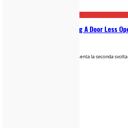
Home
Trait
Car Seat Headrest – Making A Door Less Op
12/05/2020
Dischi
“Making a Door Less Open” rappresenta la seconda svolta in
2015, anno della firma con Matad
...
indie-zone.it© 2020