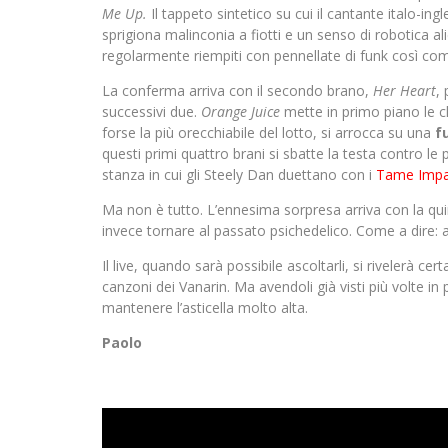
Me Up.
Il tappeto sintetico su cui il cantante italo-ing
sprigiona malinconia a fiotti e un senso di robotica al
regolarmente riempiti con pennellate di funk così com
La conferma arriva con il secondo brano,
Her Heart
,
successivi due.
Orange Juice
mette in primo piano le ch
forse la più orecchiabile del lotto, si arrocca su una
f
questi primi quattro brani si sbatte la testa contro le
stanza in cui gli Steely Dan duettano con i
Tame Impa
Ma non è tutto. L’ennesima sorpresa arriva con la qui
invece tornare al passato psichedelico. Come a dire: 
Il live, quando sarà possibile ascoltarli, si rivelerà
canzoni dei Vanarin. Ma avendoli già visti più volte
mantenere l’asticella molto alta.
Paolo