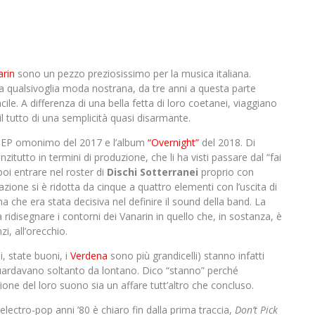
arin
sono un pezzo preziosissimo per la musica italiana.
a qualsivoglia moda nostrana, da tre anni a questa parte
cile. A differenza di una bella fetta di loro coetanei, viaggiano
il tutto di una semplicità quasi disarmante.
imo EP omonimo del 2017 e l’album
“Overnight”
del 2018. Di
zitutto in termini di produzione, che li ha visti passare dal “fai
oi entrare nel roster di
Dischi
Sotterranei
proprio con
zione si è ridotta da cinque a quattro elementi con l’uscita di
 che era stata decisiva nel definire il sound della band. La
idisegnare i contorni dei Vanarin in quello che, in sostanza, è
, all’orecchio.
i, state buoni, i
Verdena
sono più grandicelli) stanno infatti
uardavano soltanto da lontano. Dico “stanno” perché
ione del loro suono sia un affare tutt’altro che concluso.
electro-pop anni ’80 è chiaro fin dalla prima traccia,
Don’t Pick