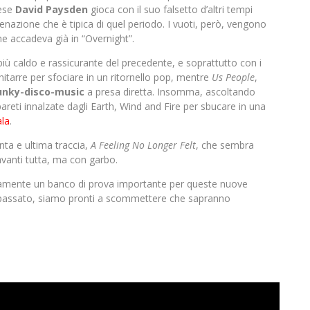
lese
David
Paysden
gioca con il suo falsetto d’altri tempi
ienazione che è tipica di quel periodo. I vuoti, però, vengono
e accadeva già in “Overnight”.
 più caldo e rassicurante del precedente, e soprattutto con i
itarre per sfociare in un ritornello pop, mentre
Us People
,
unky-disco-music
a presa diretta. Insomma, ascoltando
 pareti innalzate dagli Earth, Wind and Fire per sbucare in una
la
.
nta e ultima traccia,
A Feeling No Longer Felt
, che sembra
avanti tutta, ma con garbo.
 certamente un banco di prova importante per queste nuove
 in passato, siamo pronti a scommettere che sapranno