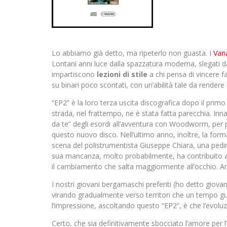
Lo abbiamo già detto, ma ripeterlo non guasta. I
Van
Lontani anni luce dalla spazzatura moderna, slegati d
impartiscono
lezioni di stile
a chi pensa di vincere fa
su binari poco scontati, con un’abilità tale da rendere 
“EP2” è la loro terza uscita discografica dopo il pr
strada, nel frattempo, ne è stata fatta parecchia. Innan
da te” degli esordi all’avventura con Woodworm, per p
questo nuovo disco. Nell’ultimo anno, inoltre, la forma
scena del polistrumentista Giuseppe Chiara, una pedina
sua mancanza, molto probabilmente, ha contribuito a r
il cambiamento che salta maggiormente all’occhio. Anzi
I nostri giovani bergamaschi preferiti (ho detto giovan
virando gradualmente verso territori che un tempo g
l’impressione, ascoltando questo “EP2”, è che l’evoluz
Certo, che sia definitivamente sbocciato l’amore per l’