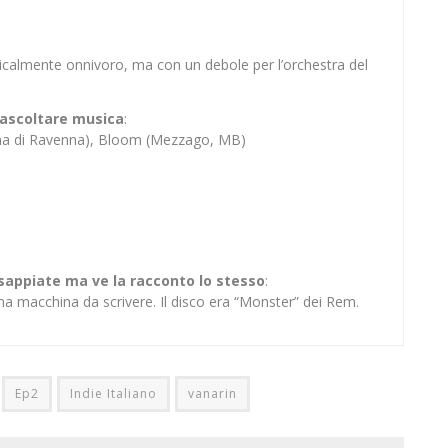
sicalmente onnivoro, ma con un debole per l’orchestra del
er ascoltare musica
:
ina di Ravenna), Bloom (Mezzago, MB)
 sappiate ma ve la racconto lo stesso
:
na macchina da scrivere. Il disco era “Monster” dei Rem.
Ep2
Indie Italiano
vanarin