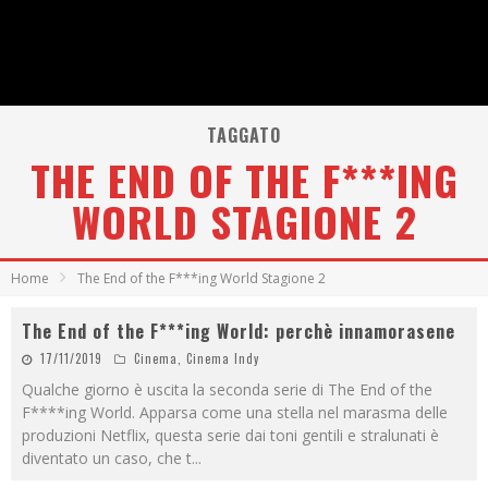
TAGGATO
THE END OF THE F***ING
WORLD STAGIONE 2
Home
The End of the F***ing World Stagione 2
The End of the F***ing World: perchè innamorasene
17/11/2019
Cinema
,
Cinema Indy
Qualche giorno è uscita la seconda serie di The End of the
F****ing World. Apparsa come una stella nel marasma delle
produzioni Netflix, questa serie dai toni gentili e stralunati è
diventato un caso, che t
...